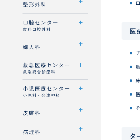
センター案内
整形外科
乳がんと診断された患
診療体制
者さんへ
口腔センター
診療科案内
医師紹介
医
歯科口腔外科
診療概要
センター案内
婦人科
医師紹介
診療概要
救急医療センター
診療科案内
医師紹介
救急総合診療科
診療概要
病診連携
小児医療センター
救急医療センター案内
医師紹介
小児科・発達神経
スタッフ紹介
センター案内
皮膚科
医師紹介
診療科案内
病理科
タ
専門外来