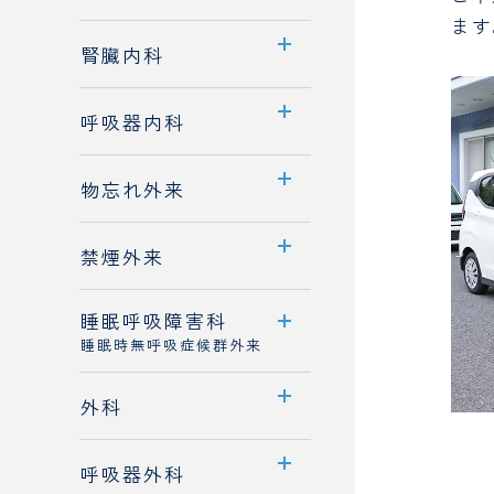
ます
医師紹介
若手医師採用
センター案内
腎臓内科
業績
透析室のご案内
診療科案内
消化器内科
呼吸器内科
医師紹介
診療概要
診療科案内
物忘れ外来
医師紹介
診療概要
外来案内
禁煙外来
医師紹介
医師紹介
睡眠呼吸障害科
外来案内
睡眠時無呼吸症候群外来
医師紹介
外来案内
外科
診療概要
診療科案内
呼吸器外科
医師紹介