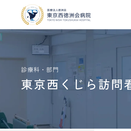
当院について
外来・入院案内
診療科・部門
東京西くじら訪問
地域医療連携
外来
・
入院案内
当院について
人間ドック
・
健診
COOPERATION
VISIT
GUIDE
MEDICAL CHECKUP
採用情報
RECRUIT