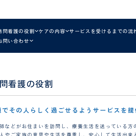
ォーム
PET/CT検診 
社会福祉士
管理栄養士
美容外科
泌尿器科
ォーム
調理師
厨房員
乳腺腫瘍センター
包括的がん診療
乳腺腫瘍科
オンコロジーセン
訪問看護の役割
ケアの内容
サービスを受けるまでの流
研修医お問い合
病棟クラーク（病棟事務）
ム
お問い合わせ
口腔センター
婦人科
歯科口腔外科
小児医療センター
皮膚科
小児科・発達神経
問看護の役割
麻酔科
緩和医療科
臨床試験センター
日帰り手術セン
顔でその人らしく過ごせるようサービスを提
リハビリテーション科
臨床検査科
師などがお住まいを訪問し、療養生活を送っている方
栄養管理室
医療相談室
人やご家族の意思や生活を尊重し、安心して生活出来