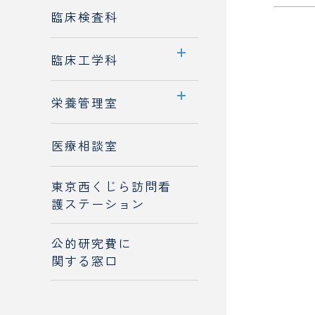
部門案内
臨床検査科
先輩職員へのQ&A
業務内容
保険調剤薬局の皆様へ
臨床工学科
入職をお考えの方へ
部門案内
栄養管理室
業務内容
部門案内
医療相談室
高気圧酸素治療室
お食事・栄養相談
東京西くじら訪問看
入職をお考えの方へ
チーム医療の推進
護ステーション
入職をお考えの方へ
公的研究費に
関する窓口