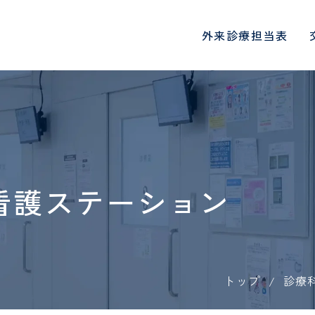
外来診療担当表
診療科・部門
地域医療連携
総合内科
心臓血管センタ
院長挨拶
入院生活と退院について
一日人間ドックコース
医師
病院概要
入院される方へ
DWIBSコース
初期臨床研修医
肝臓内科、糖尿病・内分泌内
循環器内科、心臓
面会・お見舞いメールにつ
科、神経内科
看護ステーション
各種機関指定・認定
PET/CT検診
看護師
病院指標
各種書類の申込
定期検診
診療看護師
医療連携・地域連携室
連携医療機関一
いて
血液浄化センター
腎臓内科
オプション検査
介護福祉士
協会けんぽ検診
看護補助者
健康講座・イベント情報
国際医療支援室
患者さん･ご家
当院の取り組み
ご来院される方へのお願い
受診される方へ
ょに守る安心のた
物忘れ外来
禁煙外来
人間ドックお申し込みフォ
協会けんぽお申
薬剤師
診療放射線技師
お願い
時間外受診・急患について
ーム
予防接種につい
ーム
トップ
診療
臨床工学技士
リハビリテーシ
SNS運用規定
外科
意思決定支援指
呼吸器外科
特定保健指導お申し込みフ
医療スタッフ様
入院される方へ
入院時の持ち物