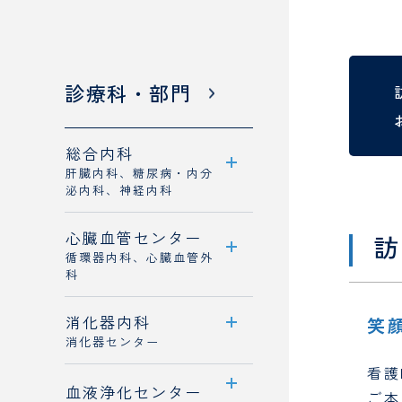
診療科・部門
診療科
・
部門
SECTION
総合内科
肝臓内科、糖尿病・内分
泌内科、神経内科
心臓血管センター
診療科案内
訪
循環器内科、心臓血管外
診療概要
科
医師紹介
消化器内科
センター案内
笑
消化器センター
循環器内科
看護
センター案内
血液浄化センター
心臓血管外科
ご本