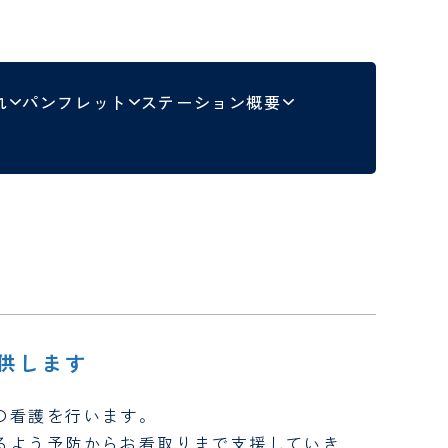
お申し込みフ
栄養士
脳神経外科
事務職員
センター
整形外科
ター
れ
わせフォー
パンフレット
ステーション概要
メディカルスタッフ･事務
職員 採用問い合わせフォー
救急医療センター
ム
救急総合診療科
病理科
放射線医学センター
放射線科
ター
薬剤部
供します
臨床工学科
の看護を行います。
東京西くじら訪問看護ステ
るよう予防からお看取りまで支援していき