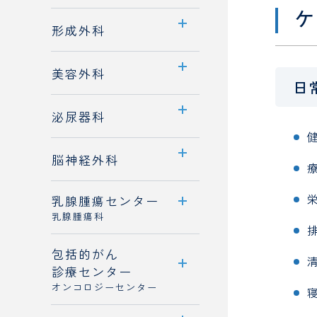
ケ
医師紹介
診療科案内
睡眠時無呼吸症候群
形成外科
先端医療
診療概要
診療科案内
消化器外科
美容外科
日
医師紹介
診療概要
診療科案内
泌尿器科
医師紹介
医師紹介
診療科案内
フットケア外来
脳神経外科
診療メニュー
診療概要
乳腺腫瘍センター
診療科案内
ドクターズコスメ
医師紹介
乳腺腫瘍科
診療概要
専門治療
包括的がん
センター案内
医師紹介
診療センター
診療概要
オンコロジーセンター
医師紹介