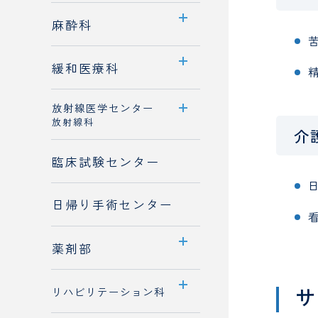
診療概要
診療科案内
麻酔科
医師紹介
医師紹介
診療科案内
緩和医療科
診療概要
放射線医学センター
診療科紹介
放射線科
スタッフ紹介
介
医師紹介
歯科麻酔科
センター案内
臨床試験センター
診療概要
日帰り手術センター
医師紹介
検査装置のご紹介
薬剤部
部門案内
サ
リハビリテーション科
入職をお考えの方へ