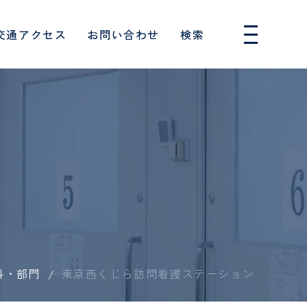
交通アクセス
お問い合わせ
検索
人間ドック・健診
採用情報
ー
消化器内科
のお願い
フロアガイド
入院費用・制度について
はじめての人間ドック
専攻医
血管外科
消化器病センター
厚生労働大臣の定める掲示
について
患者相談窓口
単独検診
保健師
覧（医科）
連携医療機関一覧（歯科）
事項
呼吸器内科
特定保健指導
救急救命士
協力対象施設
族といっし
患者様の権利とお願い
外来診療担当表
めの10の
睡眠呼吸障害科
し込みフォ
東振協お申し込みフォーム
臨床検査技師
睡眠時無呼吸症候群外来
て
セカンドオピニオン
科・部門
東京西くじら訪問看護ステーション
ョン科
歯科衛生士
身体拘束最小化のための指
針
形成外科
向け
針