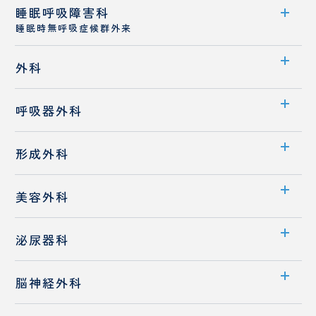
小児
睡眠呼吸障害科
外来案内
科・
睡眠時無呼吸症候群外来
発達
医師紹介
神経
外来案内
外科
麻
緩
診療概要
酔
和
診療科案内
呼吸器外科
科
医
医師紹介
療
医師紹介
科
診療科案内
睡眠時無呼吸症候群
形成外科
先端医療
診療概要
診療科案内
消化器外科
美容外科
医師紹介
診療概要
診療科案内
泌尿器科
医師紹介
医師紹介
診療科案内
フットケア外来
脳神経外科
臨
日
診療メニュー
床
帰
診療概要