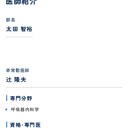
医師紹介
認定
ント
PET/CT
護
定
科、
心臓
面
情報
検診
各
師
診
神経
血管
会・
種
内科
外科
部長
お見
書
介護
看
舞い
血
腎
類
福祉
護
太田 智裕
メー
液
臓
の
オプシ
士
補
協
ルに
浄
内
申
ョン検
助
ん
つい
化
科
込
査
者
診
て
セ
に
ン
つ
薬剤
診
人間ドック
・
健診
タ
い
師
療
ー
て
当院
患
放
非常勤医師
外来
・
入院案内
MEDICAL CHECKUP
の取
者
人間ド
射
協
辻 隆夫
り組
ご来
物
禁
さ
受
ックお
線
ん
VISIT
み
院さ
忘
煙
ん･
診
申し込
技
申
れる
れ
外
ご
さ
みフォ
師
み
専門分野
方へ
外
来
家
れ
ーム
ー
のお
来
族
る
臨床
リ
呼吸器内科学
願い
と
方
工学
ハ
当院について
い
へ
技士
ビ
っ
リ
資格･専門医
GUIDE