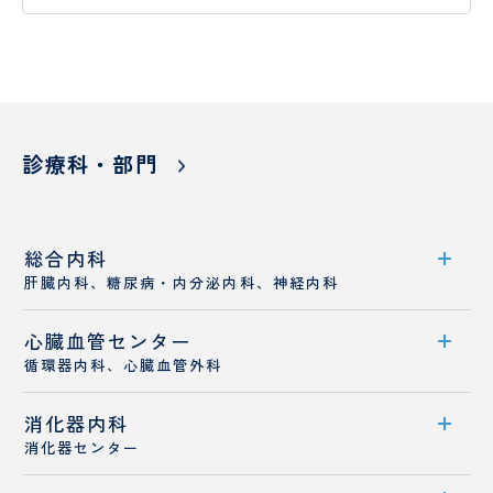
（病
お
援
棟事
問
指
乳
包
務）
い
針
腺
括
合
腫
的
わ
瘍
が
せ
セ
ん
フ
診療科・部門
ン
診
ォ
タ
療
ー
ー
セ
ム
ン
乳腺
タ
総合内科
腫瘍
ー
科
肝臓内科、糖尿病・内分泌内科、神経内科
オン
コロ
心臓血管センター
診療科案内
ジー
循環器内科、心臓血管外科
セン
診療概要
ター
消化器内科
センター案内
医師紹介
口
婦
消化器センター
腔
人
循環器内科
セ
科