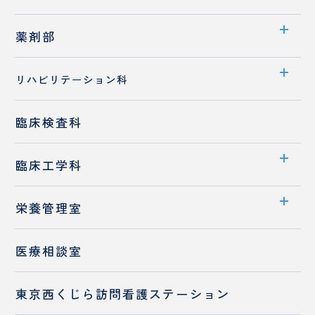
医師紹介
す
る
検査装置のご紹介
薬剤部
窓
口
部門案内
リハビリテーション科
入職をお考えの方へ
部門案内
臨床検査科
先輩職員へのQ&A
業務内容
保険調剤薬局の皆様へ
臨床工学科
入職をお考えの方へ
部門案内
栄養管理室
業務内容
部門案内
医療相談室
高気圧酸素治療室
お食事・栄養相談
入職をお考えの方へ
東京西くじら訪問看護ステーション
チーム医療の推進