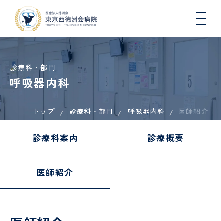
診療科・部門
呼吸器内科
トップ
診療科・部門
呼吸器内科
院長
入院
総
医療
一日人
医師紹介
心
病
入
連携
初
DW
医師
挨拶
生活
合
連
間ドッ
臓
院
院
医療
期
コ
と退
内
携・
クコー
血
概
さ
機関
臨
診療科案内
診療概要
院に
科
地域
ス
管
要
れ
一覧
床
つい
連携
セ
る
（医
研
肝臓
地域医療連携
て
室
ン
方
科）
修
内
医師紹介
タ
へ
医
科、
ー
の
各種
健康
病
国際
糖尿
COOPERATION
お
機関
講
看護
院
医療
診
病・
循環
願
指
座・
師
指
支援
療
内分
器内
い
定・
イベ
標
室
看
泌内
科、