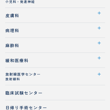
小児科・発達神経
理
談
スタッフ紹介
室
室
センター案内
皮膚科
医師紹介
診療科案内
病理科
専門外来
診療概要
診療科案内
麻酔科
医師紹介
医師紹介
診療科案内
緩和医療科
診療概要
放射線医学センター
診療科紹介
公
放射線科
スタッフ紹介
的
医師紹介
研
歯科麻酔科
センター案内
臨床試験センター
究
費
診療概要
に
日帰り手術センター
関