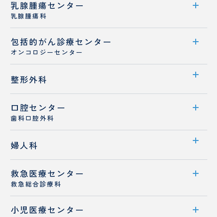
試
り
乳腺腫瘍センター
診療科案内
ドクターズコスメ
験
手
医師紹介
乳腺腫瘍科
セ
術
診療概要
ン
セ
専門治療
包括的がん
センター案内
診療センター
タ
ン
医師紹介
ー
タ
オンコロジーセンター
診療概要
ー
センター案内
整形外科
医師紹介
リ
臨
ハ
床
診療体制
乳がんと診断された患者さんへ
ビ
検
口腔センター
診療科案内
リ
査
医師紹介
歯科口腔外科
テ
科
診療概要
ー
センター案内
婦人科
シ
医師紹介
ョ
診療概要
ン
救急医療センター
診療科案内
科
医師紹介
救急総合診療科
診療概要
栄
医
病診連携
養
療
小児医療センター
救急医療センター案内
医師紹介
管
相