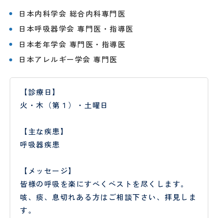
し
時間
予
テ
ょ
外受
防
ー
日本内科学会 総合内科専門医
に
診・
接
シ
日本呼吸器学会 専門医・指導医
守
急患
種
ョ
採用情報
る
につ
に
特定保
ン
医
日本老年学会 専門医・指導医
安
いて
つ
健指導
科
タ
日本アレルギー学会 専門医
RECRUIT
心
い
お申し
様
の
て
込みフ
PE
社会
管
た
ォーム
検診
福祉
理
【診療日】
め
入院
入
申
士
栄
の
され
院
み
火・木（第１）・土曜日
養
10
外
呼
る方
時
ー
士
の
科
吸
へ
の
【主な疾患】
お
器
持
調理
厨
呼吸器疾患
願
外
ち
師
房
い
科
物
員
【メッセージ】
SNS
意
美
泌
皆様の呼吸を楽にすべくベストを尽くします。
運用
思
容
尿
病棟
研
規定
決
外
器
咳、痰、息切れある方はご相談下さい、拝見しま
クラ
修
定
科
科
ーク
医
す。
支