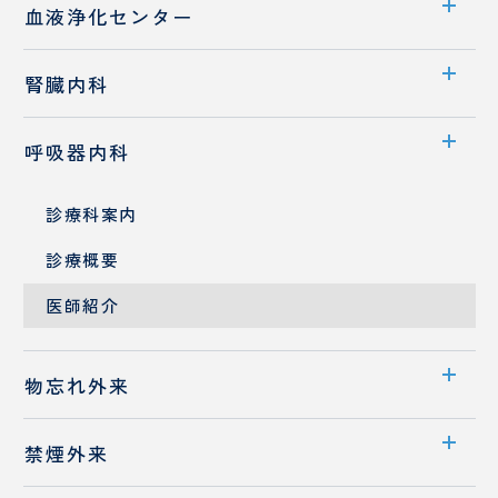
センター案内
血液浄化センター
ン
心臓血管外科
タ
医師紹介
ー
若手医師採用
センター案内
腎臓内科
歯科
業績
口腔
透析室のご案内
外科
診療科
・
部門
診療科案内
消化器内科
呼吸器内科
医師紹介
診療概要
SECTION
診療科案内
医師紹介
診療概要
医師紹介
小
皮
児
膚
医
科
物忘れ外来
療
セ
ン
外来案内
禁煙外来
タ
ー
医師紹介