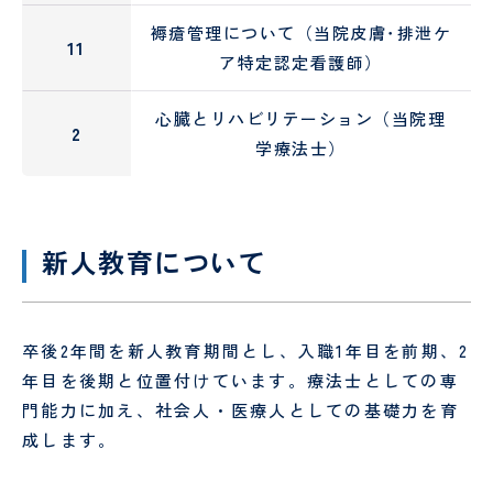
小児
褥瘡管理について（当院皮膚･排泄ケ
科・
11
発達
ア特定認定看護師）
神経
心臓とリハビリテーション（当院理
麻
緩
2
学療法士）
酔
和
科
医
療
科
新人教育について
卒後2年間を新人教育期間とし、入職1年目を前期、2
年目を後期と位置付けています。療法士としての専
門能力に加え、社会人・医療人としての基礎力を育
成します。
臨
日
床
帰