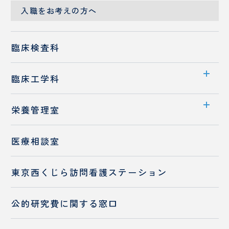
保険調剤薬局の皆様へ
入職をお考えの方へ
臨床検査科
臨床工学科
部門案内
栄養管理室
業務内容
部門案内
医療相談室
高気圧酸素治療室
お食事・栄養相談
入職をお考えの方へ
東京西くじら訪問看護ステーション
チーム医療の推進
入職をお考えの方へ
公的研究費に
関する窓口