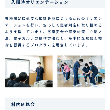
し
時間
予
テ
入職時オリエンテーション
ょ
外受
防
ー
に
診・
接
シ
守
急患
種
ョ
採用情報
業務開始に必要な知識を身につけるためのオリエン
る
につ
に
特定保
ン
医
テーションを行い、安心して患者対応に取り組める
安
いて
つ
健指導
科
タ
RECRUIT
よう支援しています。医療安全や感染対策、介助方
心
い
お申し
様
の
て
込みフ
PE
社会
管
法、電子カルテの操作方法など、基本的な知識と技
た
ォーム
検診
福祉
理
術を習得するプログラムを用意しています。
め
入院
入
申
士
栄
の
され
院
み
養
10
外
呼
る方
時
ー
士
の
科
吸
へ
の
お
器
持
調理
厨
願
外
ち
師
房
い
科
物
員
SNS
意
美
泌
運用
思
容
尿
病棟
研
規定
決
外
器
クラ
修
科内研修会
定
科
科
ーク
医
支