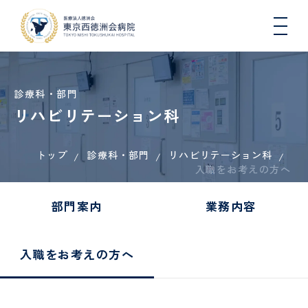
診療科・部門
リハビリテーション科
トップ
診療科・部門
リハビリテーション科
院長
入院
総
医療
一日人
心
病
入
連携
初
DW
医師
入職をお考えの方へ
挨拶
生活
合
連
間ドッ
臓
院
院
医療
期
コ
と退
内
携・
クコー
血
概
さ
機関
臨
院に
科
地域
ス
管
要
れ
一覧
床
部門案内
業務内容
つい
連携
セ
る
（医
研
肝臓
地域医療連携
て
室
ン
方
科）
修
内
タ
へ
医
科、
入職をお考えの方へ
ー
の
各種
健康
病
国際
糖尿
COOPERATION
お
機関
講
看護
院
医療
診
病・
循環
願
指
座・
師
指
支援
療
内分
器内
い
定・
イベ
標
室
看
泌内
科、