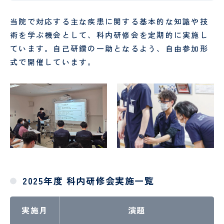
（病
お
援
棟事
問
指
乳
包
当院で対応する主な疾患に関する基本的な知識や技
務）
い
針
腺
括
合
術を学ぶ機会として、科内研修会を定期的に実施し
腫
的
わ
ています。自己研鑽の一助となるよう、自由参加形
瘍
が
せ
式で開催しています。
セ
ん
フ
ン
診
ォ
タ
療
ー
ー
セ
ム
ン
乳腺
タ
腫瘍
ー
科
オン
コロ
ジー
セン
2025年度 科内研修会実施一覧
ター
口
婦
実施月
演題
腔
人
セ
科