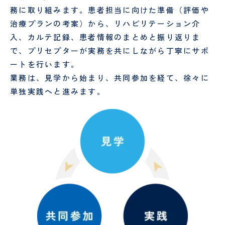
務に取り組みます。患者担当に向けた準備（評価や
理
談
室
室
治療プランの考案）から、リハビリテーション介
入、カルテ記録、患者情報のまとめと振り返りま
で、プリセプターが実務を共にしながら丁寧にサポ
ートを行います。
業務は、見学から始まり、共同参加を経て、徐々に
単独実践へと進みます。
公
的
研
究
費
に
関