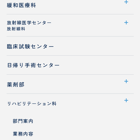
診療科案内
緩和医療科
診療概要
放射線医学センター
診療科紹介
放射線科
スタッフ紹介
医師紹介
歯科麻酔科
センター案内
臨床試験センター
診療概要
日帰り手術センター
医師紹介
検査装置のご紹介
薬剤部
部門案内
リハビリテーション科
入職をお考えの方へ
部門案内
先輩職員へのQ&A
業務内容