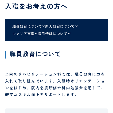
認定
ント
PET/CT
護
定
科、
心臓
入職をお考えの方へ
面
情報
検診
各
師
診
神経
血管
会・
種
内科
外科
お見
書
介護
看
舞い
血
腎
類
福祉
護
職員教育について
新人教育について
メー
液
臓
の
オプシ
士
補
協
キャリア支援
採用情報について
ルに
浄
内
申
ョン検
助
ん
つい
化
科
込
査
者
診
て
セ
に
ン
つ
薬剤
診
人間ドック
・
健診
職員教育について
タ
い
師
療
ー
て
当院
患
放
外来
・
入院案内
MEDICAL CHECKUP
の取
者
人間ド
射
協
り組
ご来
物
禁
さ
受
ックお
線
ん
当院のリハビリテーション科では、職員教育に力を
VISIT
み
院さ
忘
煙
ん･
診
申し込
技
申
入れて取り組んでいます。入職時オリエンテーショ
れる
れ
外
ご
さ
みフォ
師
み
方へ
外
来
家
れ
ーム
ー
ンをはじめ、院内必須研修や科内勉強会を通して、
のお
来
族
る
臨床
リ
着実なスキル向上をサポートします。
願い
と
方
工学
ハ
当院について
い
へ
技士
ビ
っ
リ
GUIDE