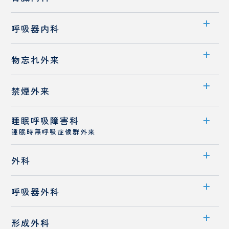
業績
透析室のご案内
診療科案内
消化器内科
呼吸器内科
医師紹介
診療概要
診療科案内
物忘れ外来
医師紹介
診療概要
外来案内
禁煙外来
医師紹介
医師紹介
睡眠呼吸障害科
外来案内
睡眠時無呼吸症候群外来
医師紹介
外来案内
外科
診療概要
診療科案内
呼吸器外科
医師紹介
医師紹介
診療科案内
睡眠時無呼吸症候群
形成外科