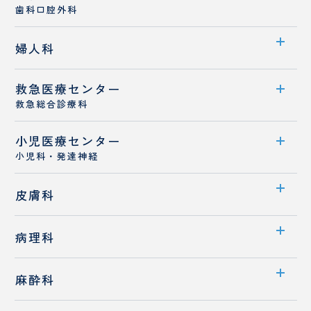
医師紹介
歯科口腔外科
診療概要
センター案内
婦人科
医師紹介
診療概要
救急医療センター
診療科案内
医師紹介
救急総合診療科
診療概要
病診連携
小児医療センター
救急医療センター案内
医師紹介
小児科・発達神経
スタッフ紹介
センター案内
皮膚科
医師紹介
診療科案内
病理科
専門外来
診療概要
診療科案内
麻酔科
医師紹介
医師紹介