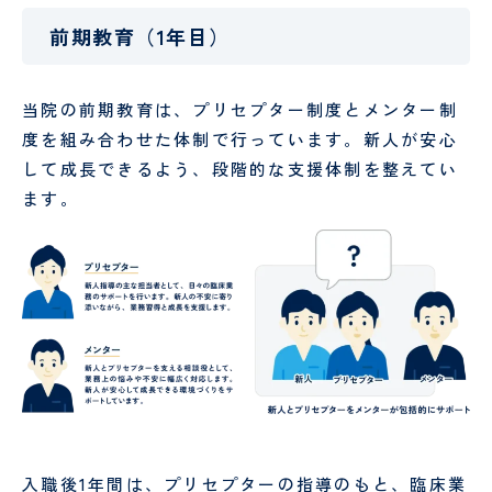
試
り
験
手
前期教育（1年目）
セ
術
ン
セ
タ
ン
当院の前期教育は、プリセプター制度とメンター制
ー
タ
度を組み合わせた体制で行っています。新人が安心
ー
して成長できるよう、段階的な支援体制を整えてい
リ
臨
ます。
ハ
床
ビ
検
リ
査
テ
科
ー
シ
ョ
ン
科
栄
医
養
療
入職後1年間は、プリセプターの指導のもと、臨床業
管
相