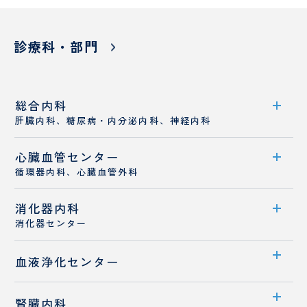
診療科・部門
総合内科
肝臓内科、糖尿病・内分泌内科、神経内科
心臓血管センター
診療科案内
循環器内科、心臓血管外科
診療概要
消化器内科
センター案内
医師紹介
消化器センター
循環器内科
センター案内
血液浄化センター
心臓血管外科
医師紹介
若手医師採用
センター案内
腎臓内科