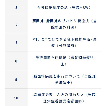
ン
5
介護保険制度の話（当院MSW）
タ
ー
歯科
肩関節･膝関節のリハビリ後療法（当
6
口腔
院整形外科医）
外科
診療科
・
部門
PT、OTでもできる嚥下機能評価･治
7
SECTION
療（外部講師）
歩行周期と筋活動（当院理学療法
8
士）
小
皮
児
膚
脳血管疾患と歩行について（当院理
医
科
9
学療法士）
療
セ
ン
認知症患者さんとの関わり方（当院
10
タ
認知症看護認定看護師）
ー