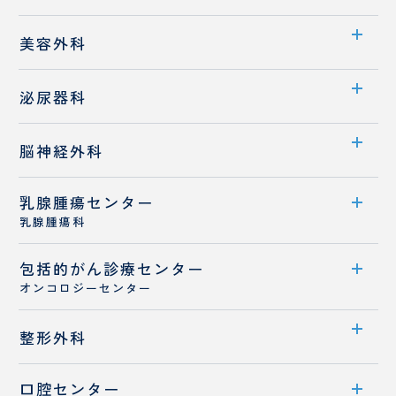
先端医療
診療概要
診療科案内
消化器外科
美容外科
医師紹介
診療概要
診療科案内
泌尿器科
医師紹介
医師紹介
診療科案内
フットケア外来
脳神経外科
診療メニュー
診療概要
乳腺腫瘍センター
診療科案内
ドクターズコスメ
医師紹介
乳腺腫瘍科
診療概要
専門治療
包括的がん
センター案内
診療センター
医師紹介
オンコロジーセンター
診療概要
センター案内
整形外科
医師紹介
診療体制
乳がんと診断された患者さんへ
口腔センター
診療科案内