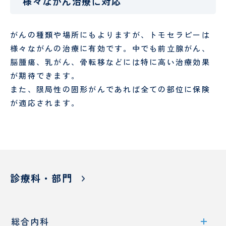
様々ながん治療に対応
理
談
室
室
がんの種類や場所にもよりますが、トモセラピーは
様々ながんの治療に有効です。中でも前立腺がん、
脳腫瘍、乳がん、骨転移などには特に高い治療効果
が期待できます。
また、限局性の固形がんであれば全ての部位に保険
が適応されます。
東
京
西
く
じ
ら
訪
診療科・部門
問
看
護
ス
総合内科
テ