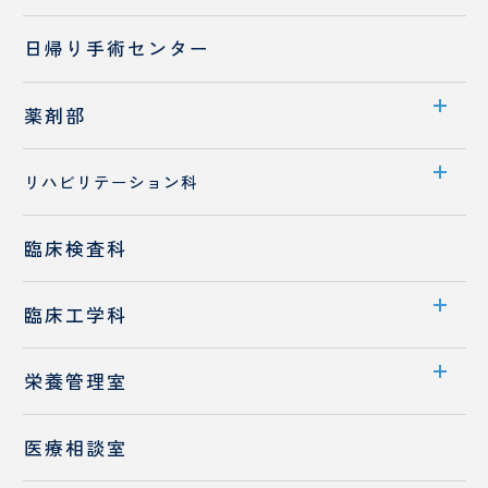
診療概要
日帰り手術センター
医師紹介
検査装置のご紹介
薬剤部
部門案内
リハビリテーション科
入職をお考えの方へ
部門案内
臨床検査科
先輩職員へのQ&A
業務内容
保険調剤薬局の皆様へ
臨床工学科
入職をお考えの方へ
部門案内
栄養管理室
業務内容
部門案内
医療相談室
高気圧酸素治療室
お食事・栄養相談