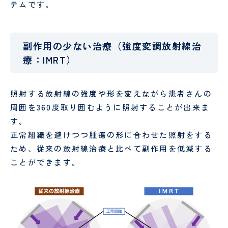
し
時間
予
テ
テムです。
ょ
外受
防
ー
に
診・
接
シ
守
急患
種
ョ
採用情報
副作用の少ない治療（強度変調放射線治
る
につ
に
特定保
ン
医
安
いて
つ
健指導
科
タ
療：IMRT）
RECRUIT
心
い
お申し
様
の
て
込みフ
PE
社会
管
た
ォーム
検診
福祉
理
照射する放射線の強度や形を変えながら患者さんの
め
入院
入
申
士
栄
周囲を360度取り囲むように照射することが出来ま
の
され
院
み
養
10
外
呼
る方
時
ー
す。
士
の
科
吸
へ
の
正常組織を避けつつ腫瘍の形に合わせた照射をする
お
器
持
調理
厨
ため、従来の放射線治療と比べて副作用を低減する
願
外
ち
師
房
ことができます。
い
科
物
員
SNS
意
美
泌
運用
思
容
尿
病棟
研
規定
決
外
器
クラ
修
定
科
科
ーク
医
支