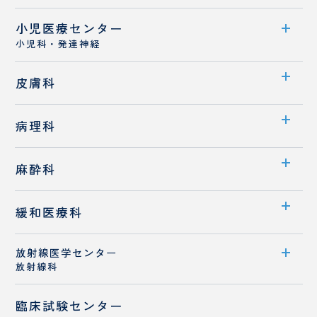
診療概要
病診連携
小児医療センター
救急医療センター案内
医師紹介
小児科・発達神経
スタッフ紹介
センター案内
皮膚科
医師紹介
診療科案内
病理科
専門外来
診療概要
診療科案内
麻酔科
医師紹介
医師紹介
診療科案内
緩和医療科
診療概要
放射線医学センター
診療科紹介
放射線科
スタッフ紹介
医師紹介
歯科麻酔科
センター案内
臨床試験センター