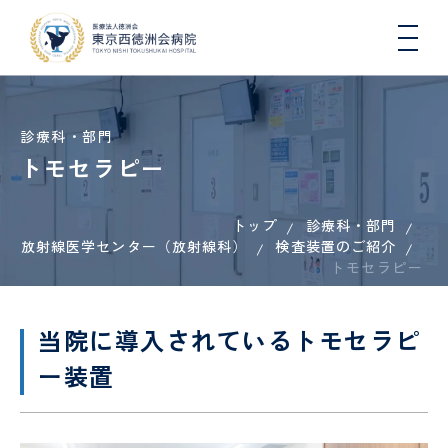
診療科・部門
トモセラピー
トップ
診療科・部門
院長
入院
総
医療
一日人
心
病
入
連携
初
DW
医師
放射線医学センター（放射線科）
検査装置のご紹介
挨拶
生活
合
連
間ドッ
臓
院
院
医療
期
コ
と退
内
携・
クコー
トモセラピー
血
概
さ
機関
臨
院に
科
地域
ス
管
要
れ
一覧
床
つい
連携
セ
る
（医
研
肝臓
地域医療連携
て
室
ン
方
科）
修
当院に導入されているトモセラピ
内
タ
へ
医
科、
ー装置
ー
の
各種
健康
病
国際
糖尿
COOPERATION
お
機関
講
看護
院
医療
診
病・
循環
願
指
座・
師
指
支援
療
内分
器内
い
定・
イベ
標
室
看
泌内
科、