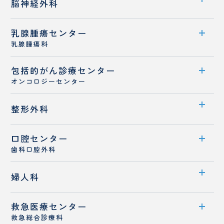
診療科案内
フットケア外来
脳神経外科
診療メニュー
診療概要
乳腺腫瘍センター
診療科案内
ドクターズコスメ
医師紹介
乳腺腫瘍科
診療概要
専門治療
包括的がん
センター案内
診療センター
医師紹介
オンコロジーセンター
診療概要
センター案内
整形外科
医師紹介
診療体制
乳がんと診断された患者さんへ
口腔センター
診療科案内
医師紹介
歯科口腔外科
診療概要
センター案内
婦人科
医師紹介
診療概要
救急医療センター
診療科案内
医師紹介
救急総合診療科