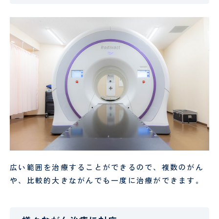
試
り
験
手
セ
術
ン
セ
タ
ン
ー
タ
ー
リ
臨
ハ
床
ビ
検
リ
査
テ
科
ー
シ
ョ
ン
広い範囲を治療することができるので、複数のがん
科
や、比較的大きながんでも一度に治療ができます。
栄
医
養
療
管
相