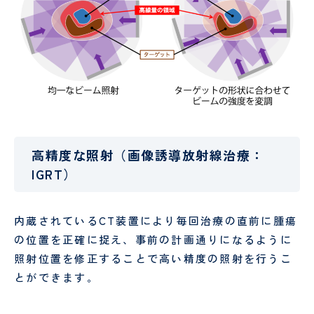
（病
お
援
棟事
問
指
乳
包
務）
い
針
腺
括
合
腫
的
わ
瘍
が
せ
セ
ん
フ
ン
診
ォ
タ
療
ー
ー
セ
ム
ン
乳腺
高精度な照射（画像誘導放射線治療：
タ
腫瘍
IGRT）
ー
科
オン
コロ
内蔵されているCT装置により毎回治療の直前に腫瘍
ジー
セン
の位置を正確に捉え、事前の計画通りになるように
ター
照射位置を修正することで高い精度の照射を行うこ
とができます。
口
婦
腔
人
セ
科