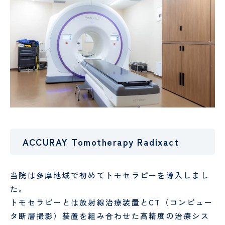
認定
ント
PET/CT
護
定
科、
心臓
面
情報
検診
各
師
診
神経
血管
会・
種
内科
外科
お見
書
介護
看
舞い
血
腎
類
福祉
護
メー
液
臓
の
オプシ
士
補
協
ルに
浄
内
申
ョン検
助
ん
つい
化
科
込
査
者
診
て
セ
に
ン
つ
薬剤
診
人間ドック
・
健診
タ
い
師
療
ー
て
当院
患
放
外来
・
入院案内
MEDICAL CHECKUP
の取
者
人間ド
射
協
ACCURAY Tomotherapy Radixact
り組
ご来
物
禁
さ
受
ックお
線
ん
VISIT
み
院さ
忘
煙
ん･
診
申し込
技
申
れる
れ
外
ご
さ
みフォ
師
み
方へ
外
来
家
れ
ーム
ー
当院は多摩地域で初めてトモセラピーを導入しまし
のお
来
族
る
臨床
リ
た。
願い
と
方
工学
ハ
当院について
トモセラピーとは放射線治療装置とCT（コンピュー
い
へ
技士
ビ
タ断層撮影）装置を組み合わせた高精度の治療シス
っ
リ
GUIDE