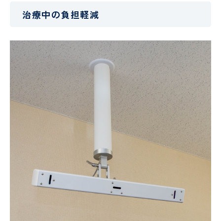
ン
治療中の負担軽減
タ
ー
歯科
口腔
外科
診療科
・
部門
SECTION
小
皮
児
膚
医
科
療
セ
ン
タ
ー