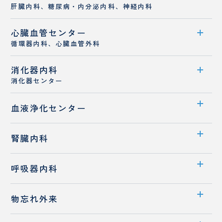
肝臓内科、糖尿病・内分泌内科、神経内科
ー
シ
ョ
心臓血管センター
診療科案内
ン
循環器内科、心臓血管外科
診療概要
消化器内科
センター案内
医師紹介
消化器センター
循環器内科
センター案内
血液浄化センター
心臓血管外科
医師紹介
若手医師採用
センター案内
腎臓内科
業績
透析室のご案内
診療科案内
消化器内科
呼吸器内科
医師紹介
診療概要
診療科案内
物忘れ外来
医師紹介
診療概要