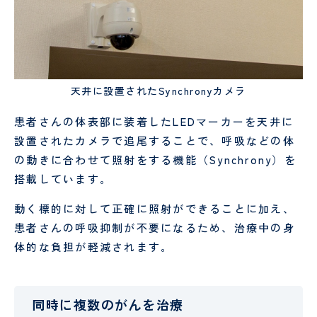
小児
科・
発達
神経
麻
緩
天井に設置されたSynchronyカメラ
酔
和
科
医
患者さんの体表部に装着したLEDマーカーを天井に
療
科
設置されたカメラで追尾することで、呼吸などの体
の動きに合わせて照射をする機能（Synchrony）を
搭載しています。
動く標的に対して正確に照射ができることに加え、
患者さんの呼吸抑制が不要になるため、治療中の身
体的な負担が軽減されます。
臨
日
同時に複数のがんを治療
床
帰