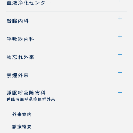
センター案内
血液浄化センター
心臓血管外科
医師紹介
若手医師採用
センター案内
腎臓内科
業績
透析室のご案内
診療科案内
消化器内科
呼吸器内科
医師紹介
診療概要
診療科案内
物忘れ外来
医師紹介
診療概要
外来案内
禁煙外来
医師紹介
医師紹介
睡眠呼吸障害科
外来案内
睡眠時無呼吸症候群外来
医師紹介
外来案内
診療概要