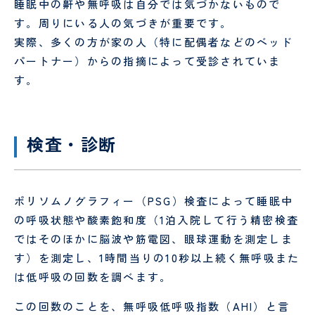
試
り
睡眠中の鼾や無呼吸は自分では気づかないもので
験
手
す。周りにいる人の気づきが重要です。
セ
術
実際、多くの方が家の人（特に配偶者などのベッド
ン
セ
パートナー）からの指摘によって受診されていま
タ
ン
ー
タ
す。
ー
リ
臨
ハ
床
検査・診断
ビ
検
リ
査
テ
科
ー
ポリソムノグラフィー（PSG）検査によって睡眠中
シ
の呼吸状態や酸素飽和度（1泊入院して行う精密検査
ョ
ではそのほかに脳波や筋電図、眼球運動を測定しま
ン
科
す）を測定し、1時間当りの10秒以上続く無呼吸また
は低呼吸の回数を調べます。
栄
医
養
療
この回数のことを、無呼吸低呼吸指数（AHI）と言
管
相