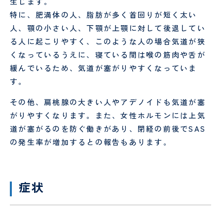
生じます。
ン
特に、肥満体の人、脂肪が多く首回りが短く太い
タ
ー
人、顎の小さい人、下顎が上顎に対して後退してい
歯科
る人に起こりやすく、このような人の場合気道が狭
口腔
くなっているうえに、寝ている間は喉の筋肉や舌が
外科
診療科
・
部門
緩んでいるため、気道が塞がりやすくなっていま
す。
SECTION
その他、扁桃腺の大きい人やアデノイドも気道が塞
がりやすくなります。また、女性ホルモンには上気
道が塞がるのを防ぐ働きがあり、閉経の前後でSAS
の発生率が増加するとの報告もあります。
小
皮
児
膚
医
科
療
症状
セ
ン
タ
ー