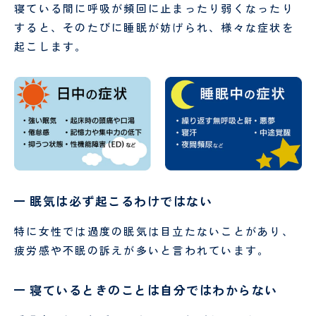
小児
寝ている間に呼吸が頻回に止まったり弱くなったり
科・
すると、そのたびに睡眠が妨げられ、様々な症状を
発達
起こします。
神経
麻
緩
酔
和
科
医
療
科
眠気は必ず起こるわけではない
特に女性では過度の眠気は目立たないことがあり、
疲労感や不眠の訴えが多いと言われています。
寝ているときのことは自分ではわからない
臨
日
床
帰