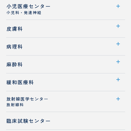
病診連携
小児医療センター
救急医療センター案内
医師紹介
小児科・発達神経
スタッフ紹介
センター案内
皮膚科
医師紹介
診療科案内
病理科
専門外来
診療概要
診療科案内
麻酔科
医師紹介
医師紹介
診療科案内
緩和医療科
診療概要
放射線医学センター
診療科紹介
放射線科
スタッフ紹介
医師紹介
歯科麻酔科
センター案内
臨床試験センター