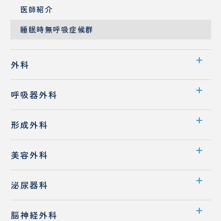
医師紹介
睡眠時無呼吸症候群
外科
診療科案内
呼吸器外科
医師紹介
診療科案内
形成外科
先端医療
診療概要
診療科案内
消化器外科
美容外科
医師紹介
診療概要
診療科案内
泌尿器科
医師紹介
医師紹介
診療科案内
フットケア外来
脳神経外科