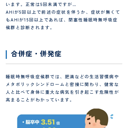
います。正常は5回未満ですが…
理
談
室
室
AHIが5回以上で前述の症状を伴うか、症状が無くて
もAHIが15回以上であれば、閉塞性睡眠時無呼吸症
候群と診断されます。
合併症・併発症
東
京
西
睡眠時無呼吸症候群では、肥満などの生活習慣病や
く
じ
メタボリックシンドロームと密接に関わり、健常な
ら
人と比べて身体に重大な病気を引き起こす危険性が
訪
高まることがわかっています。
問
看
護
ス
テ