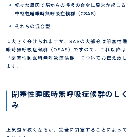
（病
お
様々な原因で脳からの呼吸の命令に異常が起こる
援
棟事
問
指
乳
包
中枢性睡眠時無呼吸症候群（CSAS）
務）
い
針
腺
括
合
腫
的
それらの混合型
わ
瘍
が
せ
セ
ん
フ
に大きく分けられますが、SASの大部分は閉塞性睡
ン
診
ォ
眠時無呼吸症候群（OSAS）ですので、これ以降は
タ
療
ー
ー
セ
「閉塞性睡眠時無呼吸症候群」についてお伝え致し
ム
ン
乳腺
ます。
タ
腫瘍
ー
科
オン
コロ
閉塞性睡眠時無呼吸症候群のしく
ジー
み
セン
ター
口
婦
腔
人
上気道が狭くなるか、完全に閉塞することによって
セ
科