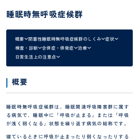
認定
ント
PET/CT
護
定
科、
心臓
面
情報
検診
各
師
診
神経
血管
睡眠時無呼吸症候群
会・
種
内科
外科
お見
書
介護
看
舞い
血
腎
類
福祉
護
メー
液
臓
の
オプシ
士
補
協
概要
閉塞性睡眠時無呼吸症候群のしくみ
症状
ルに
浄
内
申
ョン検
助
ん
検査・診断
合併症・併発症
治療
つい
化
科
込
査
者
診
て
セ
に
日常生活上の注意点
ン
つ
薬剤
診
人間ドック
・
健診
タ
い
師
療
ー
て
当院
患
放
外来
・
入院案内
概要
MEDICAL CHECKUP
の取
者
人間ド
射
協
り組
ご来
物
禁
さ
受
ックお
線
ん
VISIT
み
院さ
忘
煙
ん･
診
申し込
技
申
れる
れ
外
ご
さ
みフォ
師
み
睡眠時無呼吸症候群は、睡眠関連呼吸障害群に属す
方へ
外
来
家
れ
ーム
ー
のお
来
族
る
臨床
リ
る病気で、睡眠中に「呼吸が止まる」または「呼吸
願い
と
方
工学
ハ
当院について
が浅く弱くなる」状態を繰り返す病気の総称です。
い
へ
技士
ビ
っ
リ
寝ているときに呼吸が止まったり弱くなったりする
GUIDE