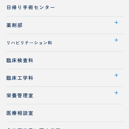
診療概要
日帰り手術センター
医師紹介
検査装置のご紹介
薬剤部
部門案内
リハビリテーション科
入職をお考えの方へ
部門案内
臨床検査科
先輩職員へのQ&A
業務内容
保険調剤薬局の皆様へ
臨床工学科
入職をお考えの方へ
部門案内
栄養管理室
業務内容
部門案内
医療相談室
高気圧酸素治療室
お食事・栄養相談