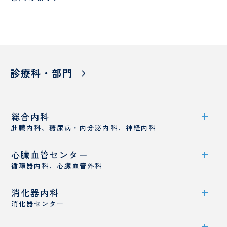
診療科・部門
総合内科
肝臓内科、糖尿病・内分泌内科、神経内科
心臓血管センター
診療科案内
循環器内科、心臓血管外科
診療概要
消化器内科
センター案内
医師紹介
消化器センター
循環器内科