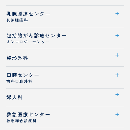
診療メニュー
診療概要
乳腺腫瘍センター
診療科案内
ドクターズコスメ
医師紹介
乳腺腫瘍科
診療概要
専門治療
包括的がん
センター案内
診療センター
医師紹介
オンコロジーセンター
診療概要
センター案内
整形外科
医師紹介
診療体制
乳がんと診断された患者さんへ
口腔センター
診療科案内
医師紹介
歯科口腔外科
診療概要
センター案内
婦人科
医師紹介
診療概要
救急医療センター
診療科案内
医師紹介
救急総合診療科
診療概要