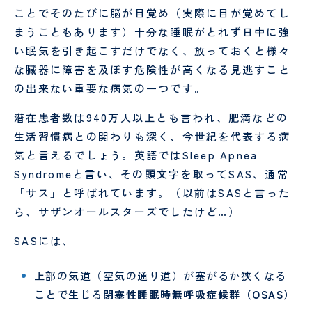
し
時間
予
テ
ことでそのたびに脳が目覚め（実際に目が覚めてし
ょ
外受
防
ー
に
まうこともあります）十分な睡眠がとれず日中に強
診・
接
シ
守
急患
種
ョ
い眠気を引き起こすだけでなく、放っておくと様々
採用情報
る
につ
に
特定保
ン
医
な臓器に障害を及ぼす危険性が高くなる見逃すこと
安
いて
つ
健指導
科
タ
の出来ない重要な病気の一つです。
RECRUIT
心
い
お申し
様
の
て
込みフ
PE
社会
管
潜在患者数は940万人以上とも言われ、肥満などの
た
ォーム
検診
福祉
理
め
入院
入
申
士
栄
生活習慣病との関わりも深く、今世紀を代表する病
の
され
院
み
養
気と言えるでしょう。英語ではSleep Apnea
10
外
呼
る方
時
ー
士
Syndromeと言い、その頭文字を取ってSAS、通常
の
科
吸
へ
の
お
「サス」と呼ばれています。（以前はSASと言った
器
持
調理
厨
願
外
ち
師
房
ら、サザンオールスターズでしたけど…）
い
科
物
員
SASには、
SNS
意
美
泌
運用
思
容
尿
病棟
研
上部の気道（空気の通り道）が塞がるか狭くなる
規定
決
外
器
クラ
修
ことで生じる
閉塞性睡眠時無呼吸症候群（OSAS）
定
科
科
ーク
医
支