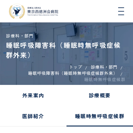
診療科・部門
睡眠呼吸障害科（睡眠時無呼吸症候
群外来）
トップ
診療科・部門
院長
入院
総
医療
一日人
心
病
入
連携
初
DW
医師
睡眠呼吸障害科（睡眠時無呼吸症候群外来）
挨拶
生活
合
連
間ドッ
臓
院
院
医療
期
コ
睡眠時無呼吸症候群
と退
内
携・
クコー
血
概
さ
機関
臨
院に
科
地域
ス
管
要
れ
一覧
床
つい
連携
セ
る
（医
研
肝臓
外来案内
診療概要
地域医療連携
て
室
ン
方
科）
修
内
タ
へ
医
科、
ー
の
各種
健康
病
国際
糖尿
COOPERATION
医師紹介
睡眠時無呼吸症候群
お
機関
講
看護
院
医療
診
病・
循環
願
指
座・
師
指
支援
療
内分
器内
い
定・
イベ
標
室
看
泌内
科、