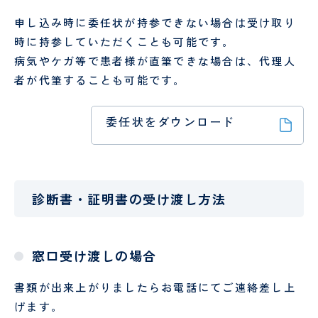
（病
お
援
棟事
問
申し込み時に委任状が持参できない場合は受け取り
指
乳
包
務）
い
時に持参していただくことも可能です。
針
腺
括
合
腫
的
病気やケガ等で患者様が直筆できな場合は、代理人
わ
瘍
が
せ
者が代筆することも可能です。
セ
ん
フ
ン
診
ォ
タ
療
委任状をダウンロード
ー
ー
セ
ム
ン
乳腺
タ
腫瘍
ー
科
オン
診断書・証明書の受け渡し方法
コロ
ジー
セン
窓口受け渡しの場合
ター
口
婦
書類が出来上がりましたらお電話にてご連絡差し上
腔
人
げます。
セ
科