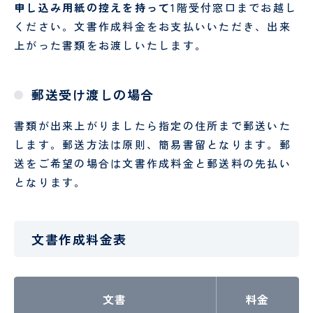
申し込み用紙の控えを持って
1階受付窓口までお越し
ン
タ
ください。文書作成料金をお支払いいただき、出来
ー
上がった書類をお渡しいたします。
歯科
口腔
外科
診療科
・
部門
郵送受け渡しの場合
SECTION
書類が出来上がりましたら指定の住所まで郵送いた
します。郵送方法は原則、簡易書留となります。郵
送をご希望の場合は文書作成料金と郵送料の先払い
となります。
小
皮
児
膚
医
科
文書作成料金表
療
セ
ン
タ
文書
料金
ー