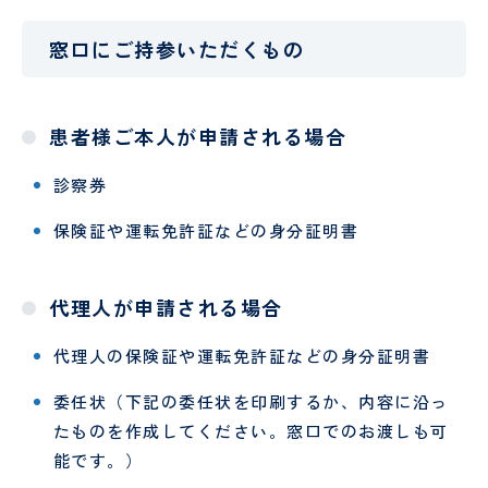
し
時間
予
テ
ょ
外受
防
ー
窓口にご持参いただくもの
に
診・
接
シ
守
急患
種
ョ
採用情報
る
につ
に
特定保
ン
医
安
いて
つ
健指導
科
タ
患者様ご本人が申請される場合
RECRUIT
心
い
お申し
様
の
て
込みフ
PE
社会
管
診察券
た
ォーム
検診
福祉
理
め
入院
入
申
士
栄
保険証や運転免許証などの身分証明書
の
され
院
み
養
10
外
呼
る方
時
ー
士
の
科
吸
へ
の
お
器
持
代理人が申請される場合
調理
厨
願
外
ち
師
房
い
科
物
員
代理人の保険証や運転免許証などの身分証明書
SNS
意
美
泌
委任状（下記の委任状を印刷するか、内容に沿っ
運用
思
容
尿
病棟
研
たものを作成してください。窓口でのお渡しも可
規定
決
外
器
クラ
修
能です。）
定
科
科
ーク
医
支