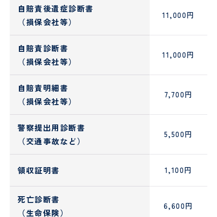
自賠責後遺症診断書
理
談
11,000円
室
室
（損保会社等）
自賠責診断書
11,000円
（損保会社等）
自賠責明細書
7,700円
（損保会社等）
東
京
西
警察提出用診断書
く
5,500円
（交通事故など）
じ
ら
訪
領収証明書
1,100円
問
看
護
死亡診断書
ス
6,600円
（生命保険）
テ