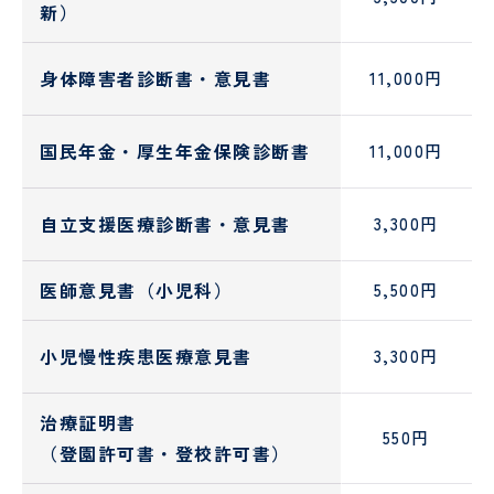
試
り
新）
験
手
セ
術
ン
セ
身体障害者診断書・意見書
11,000円
タ
ン
ー
タ
ー
国民年金・厚生年金保険診断書
11,000円
リ
臨
ハ
床
自立支援医療診断書・意見書
3,300円
ビ
検
リ
査
テ
科
医師意見書（小児科）
5,500円
ー
シ
ョ
小児慢性疾患医療意見書
3,300円
ン
科
治療証明書
550円
栄
医
（登園許可書・登校許可書）
養
療
管
相