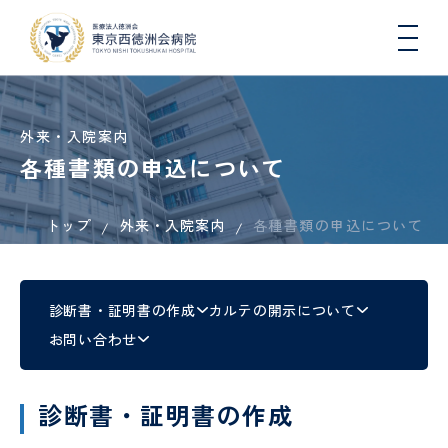
外来・入院案内
各種書類の申込について
トップ
外来・入院案内
各種書類の申込について
院長
入院
総
医療
一日人
心
病
入
連携
初
DW
医師
挨拶
生活
合
連
間ドッ
臓
院
院
医療
期
コ
と退
内
携・
クコー
血
概
さ
機関
臨
院に
科
地域
ス
管
要
れ
一覧
床
つい
連携
セ
る
（医
研
診断書・証明書の作成
カルテの開示について
肝臓
地域医療連携
て
室
ン
方
科）
修
内
お問い合わせ
タ
へ
医
科、
ー
の
各種
健康
病
国際
糖尿
COOPERATION
お
機関
講
看護
院
医療
診
病・
循環
診断書・証明書の作成
願
指
座・
師
指
支援
療
内分
器内
い
定・
イベ
標
室
看
泌内
科、