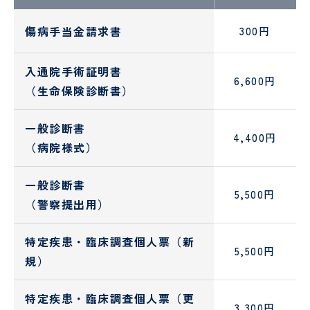
小児
科・
傷病手当金請求書
300円
発達
神経
入通院手術証明書
麻
緩
6,600円
（生命保険診断書）
酔
和
科
医
療
一般診断書
4,400円
科
（病院様式）
一般診断書
5,500円
（警察提出用）
特定疾患・臨床調査個人票（新
5,500円
規）
臨
日
特定疾患・臨床調査個人票（更
床
帰
3,300円