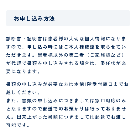
認定
ント
PET/CT
護
定
科、
心臓
面
情報
検診
各
師
診
神経
血管
会・
種
内科
外科
お申し込み方法
お見
書
介護
看
舞い
血
腎
類
福祉
護
メー
液
臓
の
オプシ
士
補
協
診断書・証明書は患者様の大切な個人情報になりま
ルに
浄
内
申
ョン検
助
ん
すので、
申し込み時にはご本人様確認を取らせてい
つい
化
科
込
査
者
診
て
セ
に
ただきます。
患者様以外の第三者（ご家族様など）
ン
つ
薬剤
診
人間ドック
・
健診
が代理で書類を申し込みされる場合は、委任状が必
タ
い
師
療
要になります。
ー
て
当院
患
放
外来
・
入院案内
MEDICAL CHECKUP
の取
者
人間ド
射
協
書類の申し込みが必要な方は本館1階受付窓口までお
り組
ご来
物
禁
さ
受
ックお
線
ん
VISIT
越しください。
み
院さ
忘
煙
ん･
診
申し込
技
申
れる
れ
外
ご
さ
みフォ
師
み
また、書類の申し込みにつきましては窓口対応のみ
方へ
外
来
家
れ
ーム
ー
となりますので
郵送でのお預かりは行っておりませ
のお
来
族
る
臨床
リ
ん。
出来上がった書類につきましては郵送でお渡し
願い
と
方
工学
ハ
当院について
い
へ
可能です。
技士
ビ
っ
リ
GUIDE