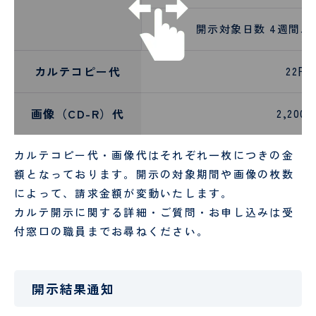
開示対象日数 4週間以
カルテコピー代
22円
画像（CD-R）代
2,200
カルテコピー代・画像代はそれぞれ一枚につきの金
額となっております。開示の対象期間や画像の枚数
によって、請求金額が変動いたします。
カルテ開示に関する詳細・ご質問・お申し込みは受
付窓口の職員までお尋ねください。
開示結果通知