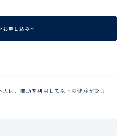
お申し込みフ
栄養士
脳神経外科
事務職員
センター
整形外科
お申し込み
ター
わせフォー
メディカルスタッフ･事務
職員 採用問い合わせフォー
救急医療センター
ム
救急総合診療科
病理科
放射線医学センター
本人は、補助を利用して以下の健診が受け
放射線科
ター
薬剤部
臨床工学科
公的研究費に関する窓口