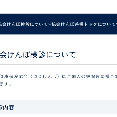
ォーム
PET/CT検診 
社会福祉士
管理栄養士
美容外科
泌尿器科
ォーム
調理師
厨房員
乳腺腫瘍センター
包括的がん診療
協会けんぽ検診について
協会けんぽ差額ドックについて
乳腺腫瘍科
オンコロジーセン
研修医お問い合
病棟クラーク（病棟事務）
ム
口腔センター
婦人科
歯科口腔外科
会けんぽ検診について
小児医療センター
皮膚科
小児科・発達神経
麻酔科
緩和医療科
健康保険協会（協会けんぽ）にご加入の被保険者様ご
ます。
臨床試験センター
日帰り手術セン
リハビリテーション科
臨床検査科
診内容
栄養管理室
医療相談室