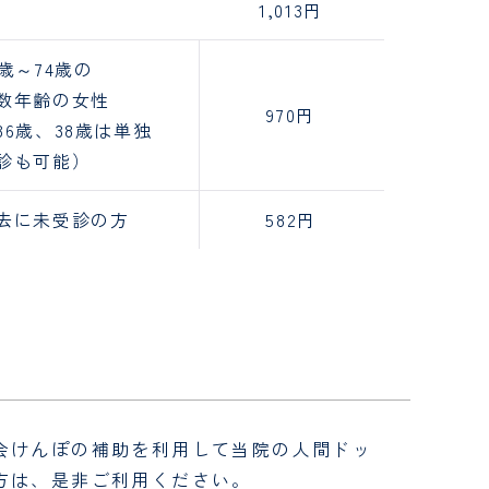
1,013円
6歳～74歳の
数年齢の女性
970円
36歳、38歳は単独
診も可能）
去に未受診の方
582円
会けんぽの補助を利用して当院の人間ドッ
方は、是非ご利用ください。