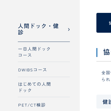
人間ドック・健
診療科
・
部門
診
SECTION
一日人間ドック
協
コース
DWIBSコース
全国
られ
はじめての人間
ドック
健
PET/CT検診