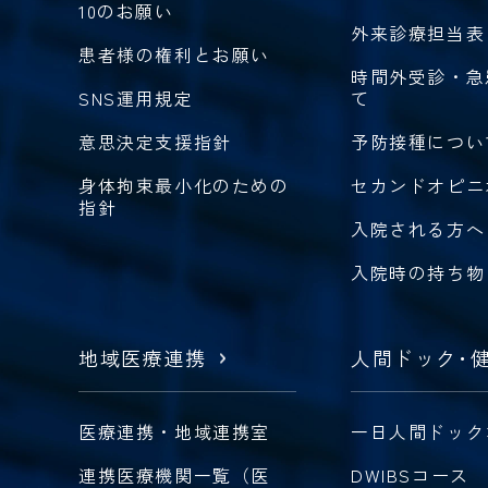
10のお願い
外来診療担当表
患者様の権利とお願い
時間外受診・急
SNS運用規定
て
意思決定支援指針
予防接種につい
身体拘束最小化のための
セカンドオピニ
指針
入院される方へ
入院時の持ち物
地域医療連携
人間ドック
・
医療連携・地域連携室
一日人間ドック
連携医療機関一覧（医
DWIBSコース