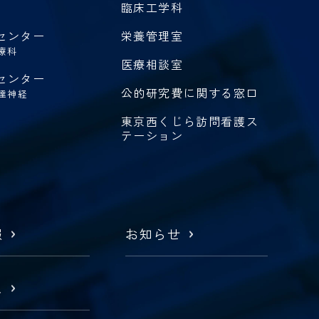
臨床工学科
センター
栄養管理室
療科
医療相談室
センター
公的研究費に関する窓口
達神経
東京西くじら訪問看護ス
テーション
報
お知らせ
ス