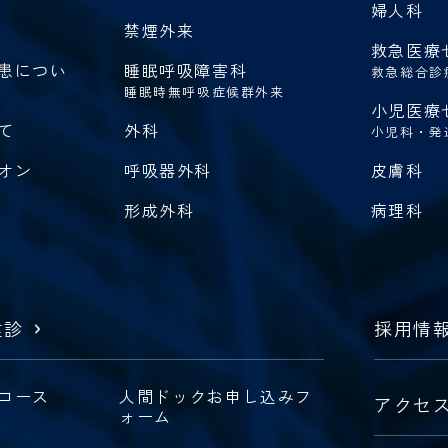
婦人科
禁煙外来
救急医療
患につい
睡眠呼吸障害科
救急総合診
睡眠時無呼吸症候群外来
小児医療
て
外科
小児科・発
オン
呼吸器外科
皮膚科
形成外科
病理科
健診
採用情
コース
人間ドックお申し込みフ
アクセ
ォーム