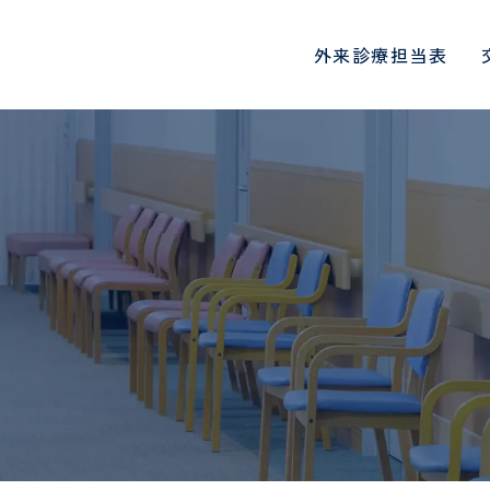
外来診療担当表
診療科・部門
地域医療連携
総合内科
心臓血管センタ
院長挨拶
入院生活と退院について
一日人間ドックコース
医師
病院概要
入院される方へ
DWIBSコース
初期臨床研修医
肝臓内科、糖尿病・内分泌内
循環器内科、心臓
面会・お見舞いメールにつ
科、神経内科
各種機関指定・認定
PET/CT検診
看護師
病院指標
各種書類の申込
定期検診
診療看護師
医療連携・地域連携室
連携医療機関一
いて
血液浄化センター
腎臓内科
オプション検査
介護福祉士
協会けんぽ検診
看護補助者
健康講座・イベント情報
国際医療支援室
患者さん･ご家
当院の取り組み
ご来院される方へのお願い
受診される方へ
ょに守る安心のた
物忘れ外来
禁煙外来
人間ドックお申し込みフォ
協会けんぽお申
薬剤師
診療放射線技師
お願い
時間外受診・急患について
ーム
予防接種につい
ーム
臨床工学技士
リハビリテーシ
SNS運用規定
外科
意思決定支援指
呼吸器外科
特定保健指導お申し込みフ
医療スタッフ様
入院される方へ
入院時の持ち物