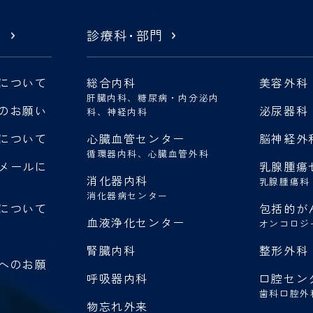
内
診療科
・
部門
について
総合内科
美容外科
肝臓内科、糖尿病・内分泌内
のお願い
泌尿器科
科、神経内科
について
心臓血管センター
脳神経外
循環器内科、心臓血管外科
メールに
乳腺腫瘍
消化器内科
乳腺腫瘍科
消化器病センター
について
包括的が
血液浄化センター
オンコロジ
腎臓内科
整形外科
へのお願
呼吸器内科
口腔セン
歯科口腔外
物忘れ外来