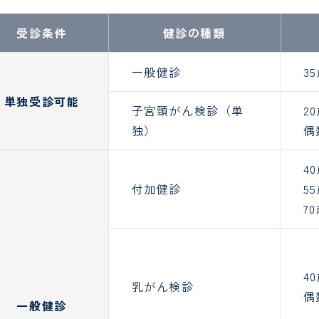
東京西くじら訪問看護ステ
受診条件
健診の種類
ーション
一般健診
3
単独受診可能
子宮頸がん検診
（単
2
独）
偶
4
付加健診
5
7
4
乳がん検診
偶
一般健診