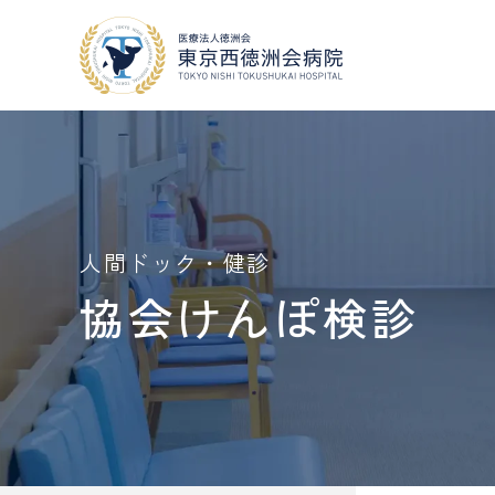
当院について
外来・入院案内
人間ドック・健診
協会けんぽ検診
地域医療連携
外来
・
入院案内
当院について
人間ドック
・
健診
COOPERATION
VISIT
GUIDE
MEDICAL CHECKUP
採用情報
RECRUIT