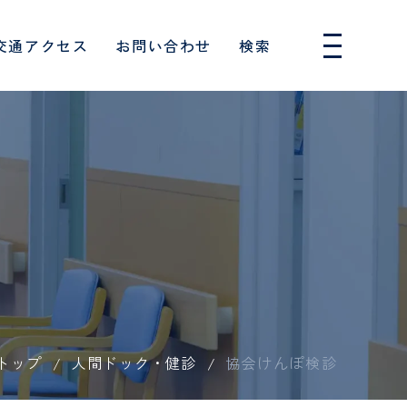
交通アクセス
お問い合わせ
検索
人間ドック・健診
採用情報
ー
消化器内科
のお願い
フロアガイド
入院費用・制度について
はじめての人間ドック
専攻医
血管外科
消化器病センター
厚生労働大臣の定める掲示
について
患者相談窓口
単独検診
保健師
覧（医科）
連携医療機関一覧（歯科）
事項
呼吸器内科
特定保健指導
救急救命士
協力対象施設
族といっし
患者様の権利とお願い
外来診療担当表
めの10の
睡眠呼吸障害科
し込みフォ
東振協お申し込みフォーム
臨床検査技師
睡眠時無呼吸症候群外来
て
セカンドオピニオン
トップ
人間ドック・健診
協会けんぽ検診
ョン科
歯科衛生士
身体拘束最小化のための指
針
形成外科
向け
針