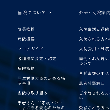
当院について
外来
・
入院案
院長挨拶
入院生活と退院
病院概要
入院される方へ
フロアガイド
入院費用・制度
各種機関指定・認定
面会・お見舞い
ついて
病院指標
各種書類の申込
厚生労働大臣の定める掲
示事項
患者相談窓口
当院の取り組み
ご来院される方
い
患者さん･ご家族といっ
しょに守る安心のための
受診される方へ