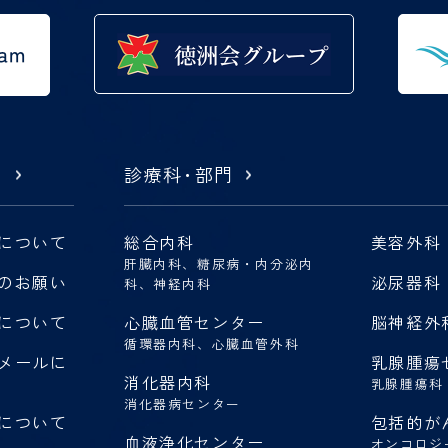
公的研究費に関する窓口
内
診療科
・
部門
について
総合内科
美容外科
肝臓内科、糖尿病・内分泌内
のお願い
泌尿器科
科、神経内科
について
心臓血管センター
脳神経外
循環器内科、心臓血管外科
メールに
乳腺腫瘍
消化器内科
乳腺腫瘍科
消化器病センター
について
包括的が
血液浄化センター
オンコロジ