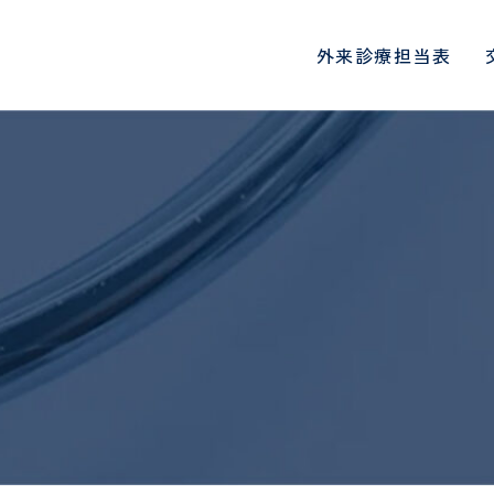
外来診療担当表
診療科・部門
地域医療連携
総合内科
心臓血管センタ
院長挨拶
入院生活と退院について
一日人間ドックコース
医師
病院概要
入院される方へ
DWIBSコース
初期臨床研修医
肝臓内科、糖尿病・内分泌内
循環器内科、心臓
面会・お見舞いメールにつ
科、神経内科
各種機関指定・認定
PET/CT検診
看護師
病院指標
各種書類の申込
定期検診
診療看護師
医療連携・地域連携室
連携医療機関一
いて
血液浄化センター
腎臓内科
オプション検査
介護福祉士
協会けんぽ検診
看護補助者
健康講座・イベント情報
国際医療支援室
患者さん･ご家
当院の取り組み
ご来院される方へのお願い
受診される方へ
ょに守る安心のた
物忘れ外来
禁煙外来
人間ドックお申し込みフォ
協会けんぽお申
薬剤師
診療放射線技師
お願い
時間外受診・急患について
ーム
予防接種につい
ーム
臨床工学技士
リハビリテーシ
SNS運用規定
外科
意思決定支援指
呼吸器外科
特定保健指導お申し込みフ
医療スタッフ様
入院される方へ
入院時の持ち物