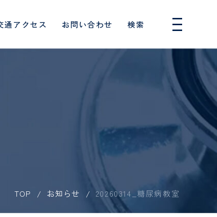
交通アクセス
お問い合わせ
検索
人間ドック・健診
採用情報
ー
消化器内科
のお願い
フロアガイド
入院費用・制度について
はじめての人間ドック
専攻医
血管外科
消化器病センター
厚生労働大臣の定める掲示
について
患者相談窓口
単独検診
保健師
覧（医科）
連携医療機関一覧（歯科）
事項
呼吸器内科
特定保健指導
救急救命士
協力対象施設
族といっし
患者様の権利とお願い
外来診療担当表
めの10の
睡眠呼吸障害科
し込みフォ
東振協お申し込みフォーム
臨床検査技師
睡眠時無呼吸症候群外来
て
セカンドオピニオン
TOP
お知らせ
20260314_糖尿病教室
ョン科
歯科衛生士
身体拘束最小化のための指
針
形成外科
向け
針