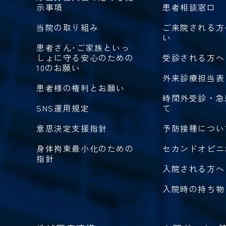
示事項
患者相談窓口
当院の取り組み
ご来院される方
い
患者さん･ご家族といっ
しょに守る安心のための
受診される方へ
10のお願い
外来診療担当表
患者様の権利とお願い
時間外受診・急
SNS運用規定
て
意思決定支援指針
予防接種につい
身体拘束最小化のための
セカンドオピニ
指針
入院される方へ
入院時の持ち物