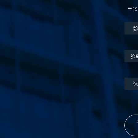
〒19
診