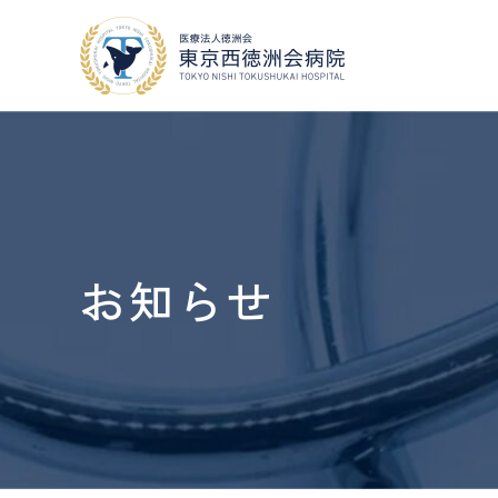
当院について
外来・入院案内
お知らせ
地域医療連携
外来
・
入院案内
当院について
人間ドック
・
健診
COOPERATION
VISIT
GUIDE
MEDICAL CHECKUP
採用情報
RECRUIT