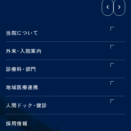
（病
お
援
棟事
問
指
乳
包
務）
い
針
腺
括
合
腫
的
わ
瘍
が
せ
当院について
セ
ん
フ
ン
診
ォ
タ
療
ー
外来
・
入院案内
ー
セ
ム
ン
乳腺
タ
診療科
・
部門
腫瘍
ー
科
オン
地域医療連携
コロ
ジー
セン
人間ドック
・
健診
ター
口
婦
採用情報
腔
人
セ
科