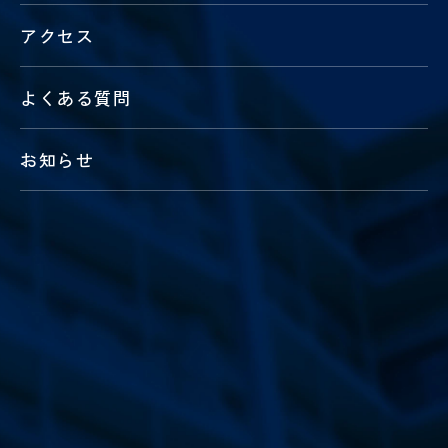
ン
アクセス
タ
ー
歯科
よくある質問
口腔
外科
診療科
・
部門
お知らせ
SECTION
小
皮
児
膚
医
科
療
セ
ン
タ
ー