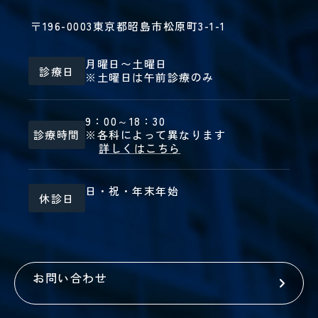
小児
科・
〒196-0003
東京都昭島市松原町3-1-1
発達
神経
月曜日〜土曜日
診療日
※土曜日は午前診療のみ
麻
緩
酔
和
科
医
9：00～18：30
療
診療時間
※各科によって異なります
科
詳しくはこちら
日・祝・年末年始
休診日
お問い合わせ
臨
日
床
帰