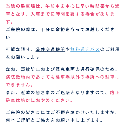
認定
ント
PET/CT
護
定
科、
心臓
当院の駐車場は、午前中を中心に早い時間帯から満
面
情報
検診
各
師
診
神経
血管
車となり、入庫までに時間を要する場合がありま
会・
種
内科
外科
お見
書
介護
看
す。
舞い
血
腎
類
福祉
護
ご来院の際は、十分に余裕をもってお越しくださ
メー
液
臓
の
オプシ
士
補
協
い。
ルに
浄
内
申
ョン検
助
ん
つい
化
科
込
査
者
診
可能な限り、
公共交通機関
や
無料送迎バス
のご利用
て
セ
に
をお願いします。
ン
つ
薬剤
診
人間ドック
・
健診
タ
い
師
療
なお、事故防止および緊急車両の通行確保のため、
ー
て
当院
患
放
外来
・
入院案内
MEDICAL CHECKUP
の取
者
人間ド
射
協
病院敷地内であっても駐車場以外の場所への駐車は
り組
ご来
物
禁
さ
受
ックお
線
ん
できません。
VISIT
み
院さ
忘
煙
ん･
診
申し込
技
申
また、近隣の皆さまのご迷惑となりますので、
路上
れる
れ
外
ご
さ
みフォ
師
み
方へ
外
来
家
れ
駐車は絶対におやめください。
ーム
ー
のお
来
族
る
臨床
リ
願い
と
方
ご来院の皆さまにはご不便をおかけいたしますが、
工学
ハ
当院について
い
へ
技士
ビ
何卒ご理解とご協力をお願い申し上げます。
っ
リ
GUIDE