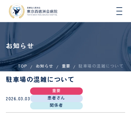
お知らせ
TOP
お知らせ
重要
駐車場の混雑について
院長
入院
総
医療
一日人
心
病
入
連携
初
DW
医師
挨拶
生活
合
連
間ドッ
臓
院
院
医療
期
コ
駐車場の混雑について
と退
内
携・
クコー
血
概
さ
機関
臨
院に
科
地域
ス
管
要
れ
一覧
床
つい
連携
セ
る
（医
研
重要
肝臓
地域医療連携
て
室
ン
方
科）
修
内
患者さん
2026.03.03
タ
へ
医
科、
関係者
ー
の
各種
健康
病
国際
糖尿
COOPERATION
お
機関
講
看護
院
医療
診
病・
循環
願
指
座・
師
指
支援
療
内分
器内
い
定・
イベ
標
室
看
泌内
科、