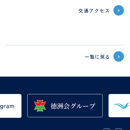
し
時間
予
テ
ょ
外受
防
ー
交通アクセス
に
診・
接
シ
守
急患
種
ョ
採用情報
る
につ
に
特定保
ン
医
安
いて
つ
健指導
科
タ
RECRUIT
心
い
お申し
様
の
て
込みフ
PE
社会
管
た
ォーム
検診
福祉
理
め
一覧に戻る
入院
入
申
士
栄
の
され
院
み
養
10
外
呼
る方
時
ー
士
の
科
吸
へ
の
お
器
持
調理
厨
願
外
ち
師
房
い
科
物
員
SNS
意
美
泌
運用
思
容
尿
病棟
研
規定
決
外
器
クラ
修
定
科
科
ーク
医
支