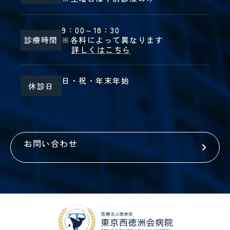
ン
タ
ー
9：00～18：30
診療時間
※各科によって異なります
歯科
詳しくはこちら
口腔
外科
診療科
・
部門
日・祝・年末年始
休診日
SECTION
お問い合わせ
小
皮
児
膚
医
科
療
セ
ン
タ
ー