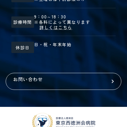
ン
タ
ー
9：00～18：30
診療時間
※各科によって異なります
歯科
詳しくはこちら
口腔
外科
診療科
・
部門
日・祝・年末年始
休診日
SECTION
お問い合わせ
小
皮
児
膚
医
科
療
セ
ン
タ
ー