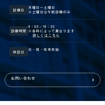
ン
月曜日〜土曜日
タ
診療日
※土曜日は午前診療のみ
ー
歯科
口腔
9：00～18：30
外科
診療科
・
部門
診療時間
※各科によって異なります
詳しくはこちら
SECTION
日・祝・年末年始
休診日
小
皮
児
膚
医
科
お問い合わせ
療
セ
ン
タ
ー