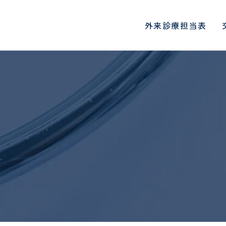
外来診療担当表
診療科・部門
地域医療連携
総合内科
心臓血管センタ
院長挨拶
入院生活と退院について
一日人間ドックコース
医師
病院概要
入院される方へ
DWIBSコース
初期臨床研修医
肝臓内科、糖尿病・内分泌内
循環器内科、心臓
面会・お見舞いメールにつ
科、神経内科
各種機関指定・認定
PET/CT検診
看護師
病院指標
各種書類の申込
定期検診
診療看護師
医療連携・地域連携室
連携医療機関一
いて
血液浄化センター
腎臓内科
オプション検査
介護福祉士
協会けんぽ検診
看護補助者
健康講座・イベント情報
国際医療支援室
患者さん･ご家
当院の取り組み
ご来院される方へのお願い
受診される方へ
ょに守る安心のた
物忘れ外来
禁煙外来
人間ドックお申し込みフォ
協会けんぽお申
薬剤師
診療放射線技師
お願い
時間外受診・急患について
ーム
予防接種につい
ーム
臨床工学技士
リハビリテーシ
SNS運用規定
外科
意思決定支援指
呼吸器外科
特定保健指導お申し込みフ
医療スタッフ様
入院される方へ
入院時の持ち物