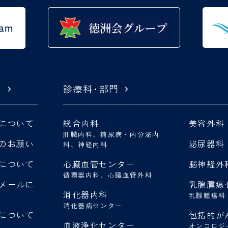
東京西くじら訪問看護ステ
ーション
内
診療科
・
部門
について
総合内科
美容外科
肝臓内科、糖尿病・内分泌内
のお願い
泌尿器科
科、神経内科
について
心臓血管センター
脳神経外
循環器内科、心臓血管外科
メールに
乳腺腫瘍
消化器内科
乳腺腫瘍科
消化器病センター
について
包括的が
血液浄化センター
オンコロジ