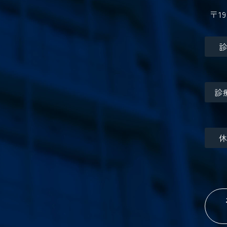
〒19
診