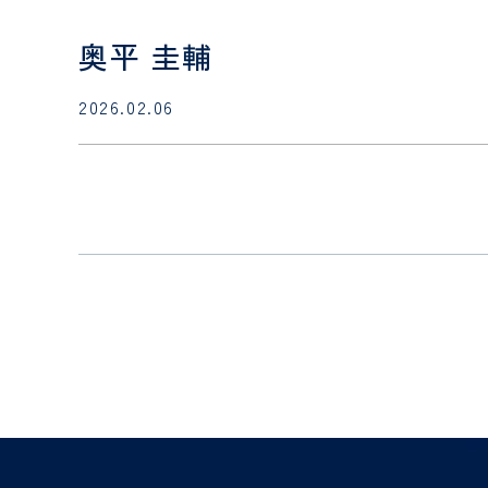
奥平 圭輔
2026.02.06
診療科
・
部門
SECTION