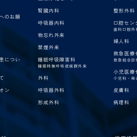
腎臓内科
整形外科
へのお願
呼吸器内科
口腔セン
歯科口腔外
物忘れ外来
婦人科
禁煙外来
救急医療
患につい
睡眠呼吸障害科
救急総合診
睡眠時無呼吸症候群外来
小児医療
て
外科
小児科・発
オン
呼吸器外科
皮膚科
形成外科
病理科