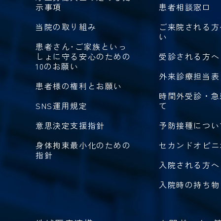
示事項
患者相談窓口
当院の取り組み
ご来院される方
い
患者さん･ご家族といっ
しょに守る安心のための
受診される方へ
10のお願い
外来診療担当表
患者様の権利とお願い
時間外受診・急
SNS運用規定
て
意思決定支援指針
予防接種につい
身体拘束最小化のための
セカンドオピニ
指針
入院される方へ
入院時の持ち物