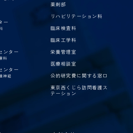
薬剤部
リハビリテーション科
ター
臨床検査科
科
臨床工学科
センター
栄養管理室
療科
医療相談室
センター
公的研究費に関する窓口
達神経
東京西くじら訪問看護ス
テーション