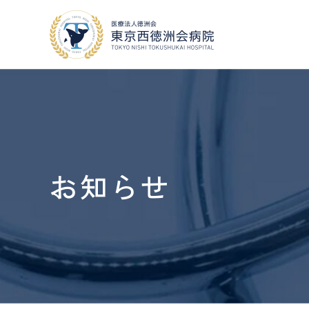
当院について
外来・入院案内
お知らせ
地域医療連携
外来
・
入院案内
当院について
人間ドック
・
健診
COOPERATION
VISIT
GUIDE
MEDICAL CHECKUP
採用情報
RECRUIT