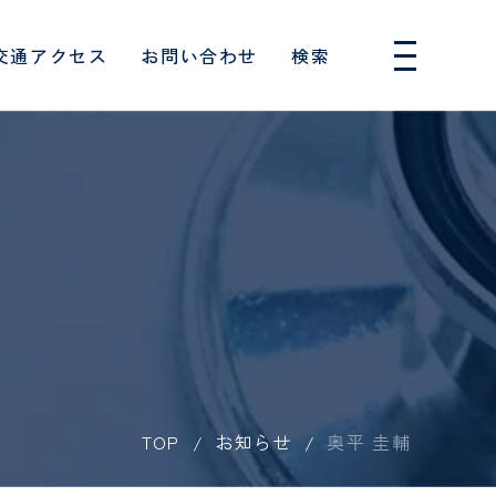
交通アクセス
お問い合わせ
検索
人間ドック・健診
採用情報
ー
消化器内科
のお願い
フロアガイド
入院費用・制度について
はじめての人間ドック
専攻医
血管外科
消化器病センター
厚生労働大臣の定める掲示
について
患者相談窓口
単独検診
保健師
覧（医科）
連携医療機関一覧（歯科）
事項
呼吸器内科
特定保健指導
救急救命士
協力対象施設
族といっし
患者様の権利とお願い
外来診療担当表
めの10の
睡眠呼吸障害科
し込みフォ
東振協お申し込みフォーム
臨床検査技師
睡眠時無呼吸症候群外来
て
セカンドオピニオン
TOP
お知らせ
奥平 圭輔
ョン科
歯科衛生士
身体拘束最小化のための指
針
形成外科
向け
針