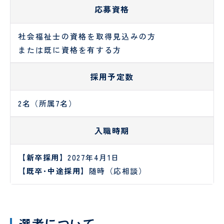
し
時間
予
テ
応募資格
ょ
外受
防
ー
に
診・
接
シ
守
急患
種
ョ
社会福祉士の資格を取得見込みの方
採用情報
る
につ
に
特定保
ン
医
または既に資格を有する方
安
いて
つ
健指導
科
タ
RECRUIT
心
い
お申し
様
の
採用予定数
て
込みフ
PE
社会
管
た
ォーム
検診
福祉
理
め
入院
入
申
士
栄
2名（所属7名）
の
され
院
み
養
10
外
呼
る方
時
ー
士
の
科
吸
へ
の
入職時期
お
器
持
調理
厨
願
外
ち
師
房
【新卒採用】
2027年4月1日
い
科
物
員
【既卒･中途採用】
随時（応相談）
SNS
意
美
泌
運用
思
容
尿
病棟
研
規定
決
外
器
クラ
修
定
科
科
ーク
医
選考について
支