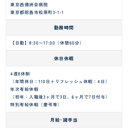
試
り
東京西徳洲会病院
験
手
東京都昭島市松原町3-1-1
セ
術
ン
セ
タ
ン
勤務時間
ー
タ
ー
【日勤】8:30〜17:00（休憩60分）
リ
臨
ハ
床
休日休暇
ビ
検
リ
査
テ
科
4週8休制
ー
（年間休日：110日＋リフレッシュ休暇：4日）
シ
年次有給休暇
ョ
（初年：入職後3ヶ月で3日、6ヶ月で7日付与）
ン
科
特別有給休暇（慶弔等）
栄
医
月給･諸手当
養
療
管
相