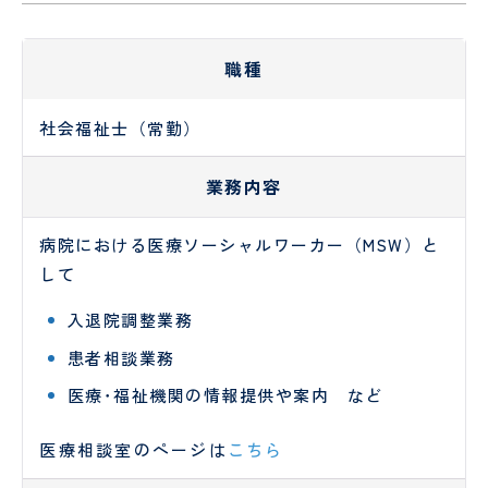
認定
ント
PET/CT
護
定
科、
心臓
面
情報
検診
各
師
診
神経
血管
会・
種
内科
外科
職種
お見
書
介護
看
舞い
血
腎
類
福祉
護
メー
液
臓
の
オプシ
士
補
協
社会福祉士（常勤）
ルに
浄
内
申
ョン検
助
ん
つい
化
科
込
査
者
診
業務内容
て
セ
に
ン
つ
薬剤
診
人間ドック
・
健診
タ
い
師
療
病院における医療ソーシャルワーカー（MSW）と
ー
て
当院
患
放
外来
・
入院案内
して
MEDICAL CHECKUP
の取
者
人間ド
射
協
り組
ご来
物
禁
さ
受
ックお
線
ん
入退院調整業務
VISIT
み
院さ
忘
煙
ん･
診
申し込
技
申
れる
れ
外
ご
さ
みフォ
師
み
患者相談業務
方へ
外
来
家
れ
ーム
ー
医療･福祉機関の情報提供や案内 など
のお
来
族
る
臨床
リ
願い
と
方
工学
ハ
当院について
い
へ
技士
ビ
医療相談室のページは
こちら
っ
リ
GUIDE