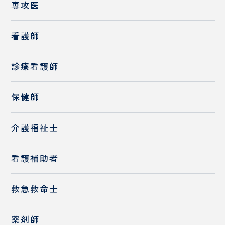
初期臨床研修について
専攻医
初期臨床研修募集要項
看護師
初期研修医の1日
研修医メッセージ
診療看護師
指導医メッセージ
保健師
歯科口腔外科初期臨床研修プログラム
介護福祉士
看護補助者
救急救命士
薬剤師