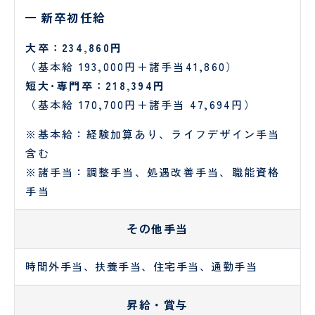
理
談
新卒初任給
室
室
大卒：234,860円
（基本給 193,000円＋諸手当41,860）
短大･専門卒：218,394円
（基本給 170,700円＋諸手当 47,694円）
※基本給：経験加算あり、ライフデザイン手当
東
含む
京
※諸手当：調整手当、処遇改善手当、職能資格
西
手当
く
じ
ら
その他手当
訪
問
看
時間外手当、扶養手当、住宅手当、通勤手当
護
ス
昇給・賞与
テ