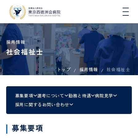
採用情報
社会福祉士
トップ
採用情報
院長
入院
総
医療
一日人
社会福祉士
心
病
入
連携
初
DW
医師
挨拶
生活
合
連
間ドッ
臓
院
院
医療
期
コ
と退
内
携・
クコー
血
概
さ
機関
臨
院に
科
地域
ス
管
要
れ
一覧
床
つい
連携
セ
る
（医
研
募集要項
選考について
勤務と待遇
病院見学
肝臓
地域医療連携
て
室
ン
方
科）
修
内
採用に関するお問い合わせ
タ
へ
医
科、
ー
の
各種
健康
病
国際
糖尿
COOPERATION
お
機関
講
看護
院
医療
診
病・
循環
募集要項
願
指
座・
師
指
支援
療
内分
器内
い
定・
イベ
標
室
看
泌内
科、