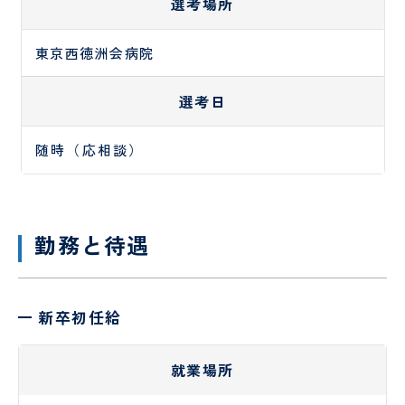
選考場所
小児
科・
発達
東京西徳洲会病院
神経
選考日
麻
緩
酔
和
科
医
随時（応相談）
療
科
勤務と待遇
新卒初任給
就業場所
臨
日
床
帰