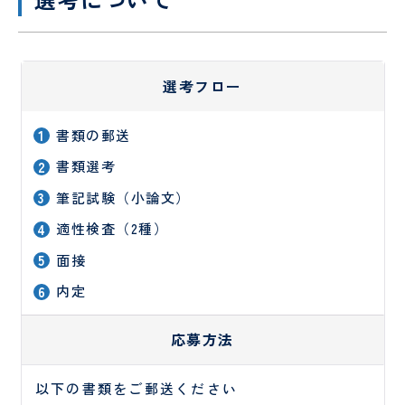
（病
お
援
棟事
問
指
乳
包
務）
い
針
腺
括
合
腫
的
わ
選考フロー
瘍
が
せ
セ
ん
フ
ン
診
ォ
書類の郵送
タ
療
ー
書類選考
ー
セ
ム
ン
乳腺
筆記試験（小論文）
タ
腫瘍
ー
適性検査（2種）
科
オン
面接
コロ
ジー
内定
セン
ター
応募方法
口
婦
腔
人
以下の書類をご郵送ください
セ
科