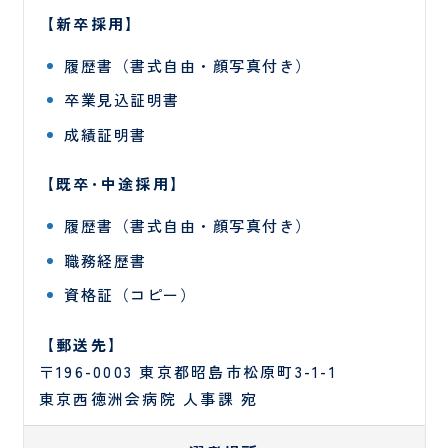
ン
【新卒採用】
タ
ー
履歴書（書式自由・顔写真付き）
歯科
卒業見込証明書
口腔
外科
診療科
・
部門
成績証明書
SECTION
【既卒･中途採用】
履歴書（書式自由・顔写真付き）
職務経歴書
小
皮
資格証（コピー）
児
膚
医
科
【郵送先】
療
〒196-0003 東京都昭島市松原町3-1-1
セ
ン
東京西徳洲会病院 人事課 宛
タ
ー