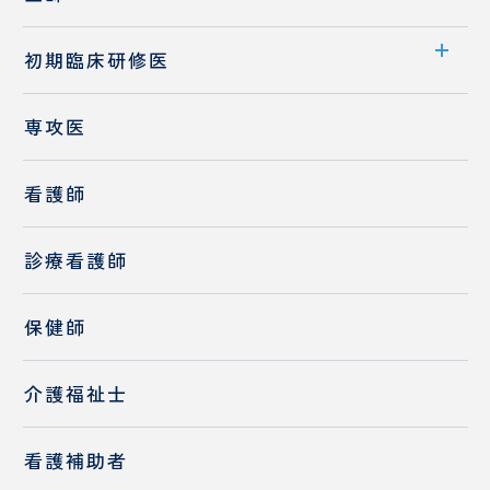
初期臨床研修医
初期臨床研修について
専攻医
初期臨床研修募集要項
看護師
初期研修医の1日
研修医メッセージ
診療看護師
指導医メッセージ
保健師
歯科口腔外科初期臨床研修プログラム
介護福祉士
看護補助者