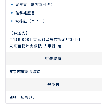
小児
履歴書（顔写真付き）
科・
職務経歴書
発達
神経
資格証（コピー）
麻
緩
酔
和
【郵送先】
科
医
〒196-0003 東京都昭島市松原町3-1-1
療
東京西徳洲会病院 人事課 宛
科
選考場所
東京西徳洲会病院
選考日
随時（応相談）
臨
日
床
帰