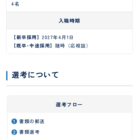
（病
お
4名
援
棟事
問
指
乳
包
務）
い
針
腺
括
入職時期
合
腫
的
わ
瘍
が
せ
【新卒採用】
2027年4月1日
セ
ん
フ
【既卒･中途採用】
随時（応相談）
ン
診
ォ
タ
療
ー
ー
セ
ム
ン
乳腺
タ
選考について
腫瘍
ー
科
オン
コロ
ジー
選考フロー
セン
ター
書類の郵送
口
婦
腔
人
書類選考
セ
科