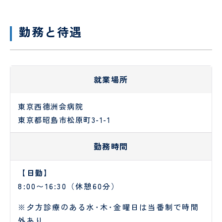
試
り
験
手
セ
術
勤務と待遇
ン
セ
タ
ン
ー
タ
ー
就業場所
リ
臨
ハ
床
東京西徳洲会病院
ビ
検
リ
査
東京都昭島市松原町3-1-1
テ
科
ー
勤務時間
シ
ョ
ン
【日勤】
科
8:00〜16:30（休憩60分）
栄
医
※夕方診療のある水･木･金曜日は当番制で時間
養
療
外あり
管
相