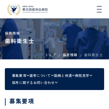
採用情報
歯科衛生士
トップ
採用情報
院長
入院
総
医療
一日人
歯科衛生士
心
病
入
連携
初
DW
医師
挨拶
生活
合
連
間ドッ
臓
院
院
医療
期
コ
と退
内
携・
クコー
血
概
さ
機関
臨
院に
科
地域
ス
管
要
れ
一覧
床
つい
連携
セ
る
（医
研
募集要項
選考について
勤務と待遇
病院見学
肝臓
地域医療連携
て
室
ン
方
科）
修
内
採用に関するお問い合わせ
タ
へ
医
科、
ー
の
各種
健康
病
国際
糖尿
COOPERATION
お
機関
講
看護
院
医療
診
病・
循環
募集要項
願
指
座・
師
指
支援
療
内分
器内
い
定・
イベ
標
室
看
泌内
科、