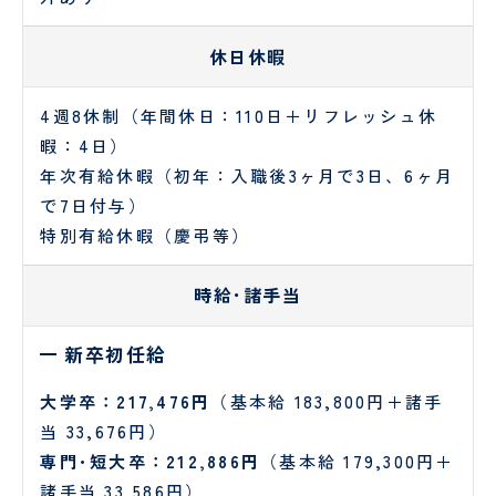
理
談
室
室
休日休暇
4週8休制（年間休日：110日＋リフレッシュ休
暇：4日）
年次有給休暇（初年：入職後3ヶ月で3日、6ヶ月
で7日付与）
特別有給休暇（慶弔等）
時給･諸手当
公
新卒初任給
的
研
大学卒：217,476円
（基本給 183,800円＋諸手
究
当 33,676円）
費
専門･短大卒：212,886円
（基本給 179,300円＋
に
関
諸手当 33,586円）