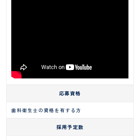
し
時間
予
テ
ょ
外受
防
ー
に
診・
接
シ
守
急患
種
ョ
採用情報
る
につ
に
特定保
ン
医
安
いて
つ
健指導
科
タ
RECRUIT
心
い
お申し
様
の
て
込みフ
PE
社会
管
た
ォーム
検診
福祉
理
め
入院
入
申
士
栄
の
され
院
み
養
10
外
呼
る方
時
ー
士
の
科
吸
へ
の
お
器
持
調理
厨
応募資格
願
外
ち
師
房
い
科
物
員
歯科衛生士の資格を有する方
SNS
意
美
泌
運用
思
容
尿
病棟
研
規定
決
採用予定数
外
器
クラ
修
定
科
科
ーク
医
支