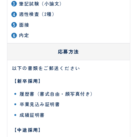
筆記試験（小論文）
ン
タ
適性検査（2種）
ー
面接
歯科
口腔
内定
外科
診療科
・
部門
応募方法
SECTION
以下の書類をご郵送ください
【新卒採用】
小
皮
履歴書（書式自由・顔写真付き）
児
膚
医
科
卒業見込み証明書
療
セ
成績証明書
ン
タ
【中途採用】
ー