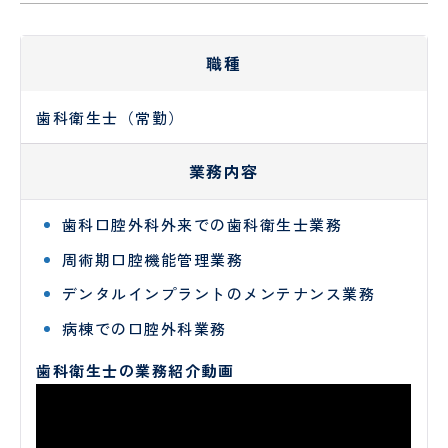
認定
ント
PET/CT
護
定
科、
心臓
面
情報
検診
各
師
診
神経
血管
会・
種
内科
外科
職種
お見
書
介護
看
舞い
血
腎
類
福祉
護
メー
液
臓
の
オプシ
士
補
協
歯科衛生士（常勤）
ルに
浄
内
申
ョン検
助
ん
つい
化
科
込
査
者
診
業務内容
て
セ
に
ン
つ
薬剤
診
人間ドック
・
健診
タ
い
師
療
歯科口腔外科外来での歯科衛生士業務
ー
て
当院
患
放
外来
・
入院案内
MEDICAL CHECKUP
周術期口腔機能管理業務
の取
者
人間ド
射
協
り組
ご来
物
禁
さ
受
ックお
線
ん
デンタルインプラントのメンテナンス業務
VISIT
み
院さ
忘
煙
ん･
診
申し込
技
申
れる
れ
外
ご
さ
みフォ
師
み
病棟での口腔外科業務
方へ
外
来
家
れ
ーム
ー
のお
来
族
る
臨床
リ
歯科衛生士の業務紹介動画
願い
と
方
工学
ハ
当院について
い
へ
技士
ビ
っ
リ
GUIDE