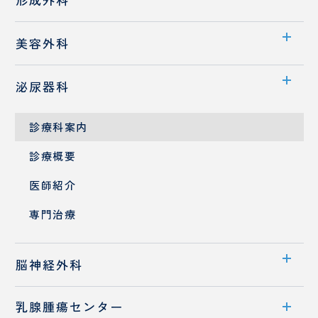
先端医療
診療概要
診療科案内
消化器外科
美容外科
医師紹介
診療概要
診療科案内
泌尿器科
医師紹介
医師紹介
診療科案内
フットケア外来
診療メニュー
診療概要
ドクターズコスメ
医師紹介
専門治療
脳神経外科
乳腺腫瘍センター
診療科案内