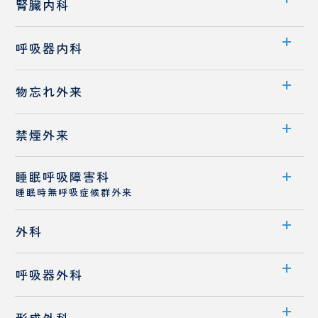
センター案内
腎臓内科
業績
透析室のご案内
診療科案内
消化器内科
呼吸器内科
医師紹介
診療概要
診療科案内
物忘れ外来
医師紹介
診療概要
外来案内
禁煙外来
医師紹介
医師紹介
睡眠呼吸障害科
外来案内
睡眠時無呼吸症候群外来
医師紹介
外来案内
外科
診療概要
診療科案内
呼吸器外科
医師紹介
医師紹介
診療科案内
睡眠時無呼吸症候群
形成外科