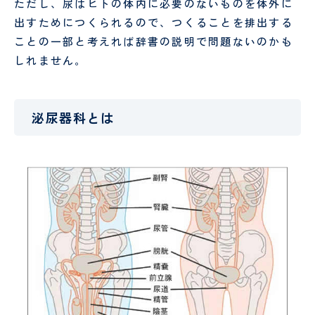
試
り
ただし、尿はヒトの体内に必要のないものを体外に
験
手
出すためにつくられるので、つくることを排出する
セ
術
ことの一部と考えれば辞書の説明で問題ないのかも
ン
セ
しれません。
タ
ン
ー
タ
ー
泌尿器科とは
リ
臨
ハ
床
ビ
検
リ
査
テ
科
ー
シ
ョ
ン
科
栄
医
養
療
管
相