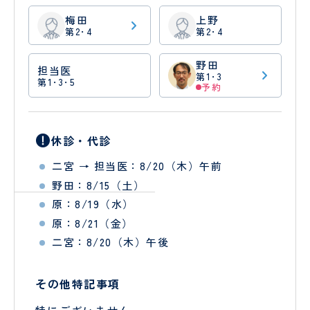
ン
梅田
上野
タ
第2･4
第2･4
ー
歯科
野田
担当医
口腔
第1･3
第1･3･5
外科
診療科
・
部門
予約
SECTION
休診・代診
二宮 → 担当医：8/20（木）午前
野田：8/15（土）
小
皮
原：8/19（水）
児
膚
原：8/21（金）
医
科
二宮：8/20（木）午後
療
セ
ン
その他特記事項
タ
ー