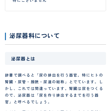
特にございません
小児
科・
発達
神経
麻
緩
泌尿器科について
酔
和
科
医
療
科
泌尿器とは
辞書で調べると「尿の排出を行う器官。特にヒトの
腎臓・尿管・膀胱・尿道の総称」とでています。し
かし、これでは間違っています。腎臓は尿をつくる
ので、泌尿器は「尿を作り排出するまでを行う器
臨
日
官」と呼べるでしょう。
床
帰