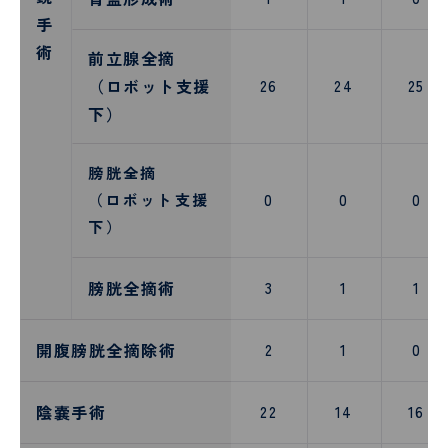
手
術
前立腺全摘
（ロボット支援
26
24
25
下）
膀胱全摘
（ロボット支援
0
0
0
下）
膀胱全摘術
3
1
1
開腹膀胱全摘除術
2
1
0
陰嚢手術
22
14
16