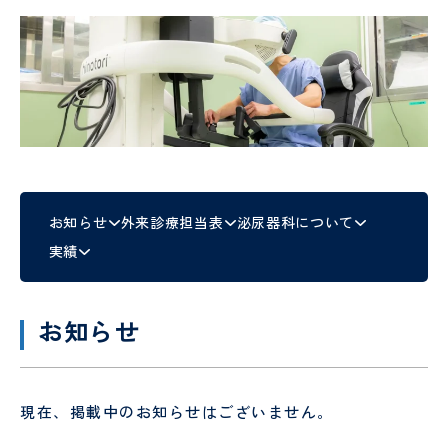
し
時間
予
テ
ょ
外受
防
ー
に
診・
接
シ
守
急患
種
ョ
採用情報
る
につ
に
特定保
ン
医
安
いて
つ
健指導
科
タ
RECRUIT
心
い
お申し
様
の
て
込みフ
PE
社会
管
た
ォーム
検診
福祉
理
め
入院
入
申
士
栄
の
され
院
み
養
お知らせ
外来診療担当表
泌尿器科について
10
外
呼
る方
時
ー
士
実績
の
科
吸
へ
の
お
器
持
調理
厨
願
外
ち
師
房
い
科
物
員
お知らせ
SNS
意
美
泌
運用
思
容
尿
病棟
研
規定
決
外
器
クラ
修
現在、掲載中のお知らせはございません。
定
科
科
ーク
医
支