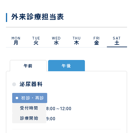
（病
お
援
棟事
問
指
乳
包
務）
い
外来診療担当表
針
腺
括
合
腫
的
わ
瘍
が
せ
セ
ん
フ
MON
TUE
WED
THU
FRI
SAT
月
火
水
木
金
土
ン
診
ォ
タ
療
ー
ー
セ
ム
ン
乳腺
午前
午後
タ
腫瘍
ー
科
オン
泌尿器科
コロ
ジー
初診・再診
セン
ター
8:00～12:00
受付時間
9:00
診療開始
口
婦
腔
人
セ
科