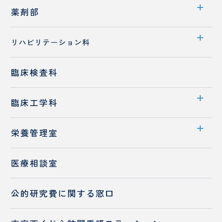
検査装置のご紹介
薬剤部
部門案内
リハビリテーション科
入職をお考えの方へ
部門案内
臨床検査科
先輩職員へのQ&A
業務内容
保険調剤薬局の皆様へ
臨床工学科
入職をお考えの方へ
部門案内
栄養管理室
業務内容
部門案内
医療相談室
高気圧酸素治療室
お食事・栄養相談
入職をお考えの方へ
公的研究費に
関する窓口
チーム医療の推進
入職をお考えの方へ