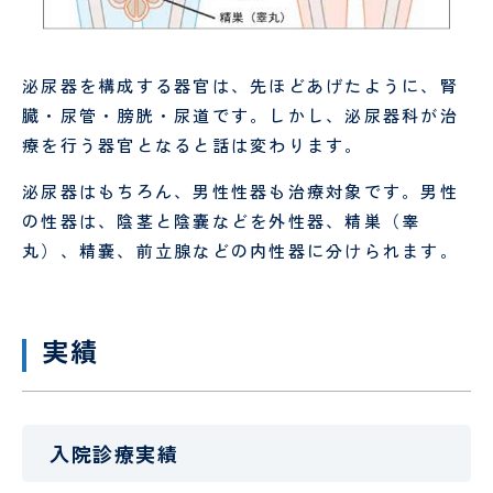
理
談
室
室
泌尿器を構成する器官は、先ほどあげたように、腎
臓・尿管・膀胱・尿道です。しかし、泌尿器科が治
療を行う器官となると話は変わります。
泌尿器はもちろん、男性性器も治療対象です。男性
の性器は、陰茎と陰嚢などを外性器、精巣（睾
東
丸）、精嚢、前立腺などの内性器に分けられます。
京
西
く
じ
実績
ら
訪
問
看
護
入院診療実績
ス
テ