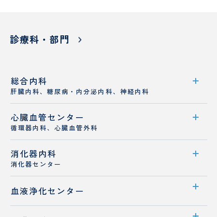
診療科・部門
総合内科
肝臓内科、糖尿病・内分泌内科、神経内科
心臓血管センター
診療科案内
循環器内科、心臓血管外科
診療概要
消化器内科
センター案内
医師紹介
消化器センター
循環器内科
センター案内
血液浄化センター
心臓血管外科
医師紹介
若手医師採用