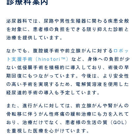
診療科案内
認定
ント
PET/CT
護
定
科、
心臓
面
情報
検診
各
師
診
神経
血管
会・
種
内科
外科
泌尿器科では、尿路や男性生殖器に関わる疾患全般
お見
書
介護
看
を対象に、患者様の負担をできる限り抑えた診断と
舞い
血
腎
類
福祉
護
メー
液
臓
の
オプシ
士
補
協
治療を提供しています。
ルに
浄
内
申
ョン検
助
ん
つい
化
科
込
査
者
診
なかでも、腹腔鏡手術や前立腺がんに対する
ロボッ
て
セ
に
ト支援手術（hinotori™）
など、身体への負担が少
ン
つ
薬剤
診
人間ドック
・
健診
ない低侵襲手術を積極的に導入しており、術後の早
タ
い
師
療
ー
て
当院
患
放
期回復にもつながっています。今後は、より安全性
外来
・
入院案内
MEDICAL CHECKUP
の取
者
人間ド
射
協
の高い手術を実現するため、電解質溶液を使用した
り組
ご来
物
禁
さ
受
ックお
線
ん
経尿道的手術の導入も予定しています。
VISIT
み
院さ
忘
煙
ん･
診
申し込
技
申
れる
れ
外
ご
さ
みフォ
師
み
また、進行がんに対しては、前立腺がんや腎がんの
方へ
外
来
家
れ
ーム
ー
骨転移に伴うがん性疼痛の緩和治療にも力を入れて
のお
来
族
る
臨床
リ
願い
と
方
工学
ハ
おり、治療だけでなく、患者様の生活の質（QOL）
当院について
い
へ
技士
ビ
を重視した医療を心がけています。
っ
リ
GUIDE