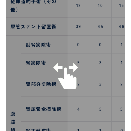
経尿道的手術（その
12
10
15
他）
尿管ステント留置術
39
45
48
副腎摘除術
0
0
1
腎摘除術
5
3
1
腎部分切除術
2
3
2
腎尿管全摘除術
4
5
5
腹
腔
鏡
腎盂形成術
1
1
0