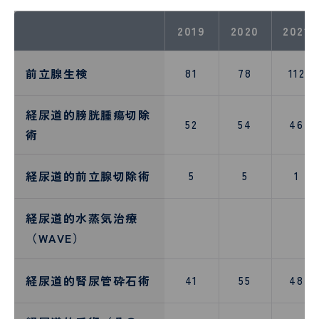
2019
2020
2021
前立腺生検
81
78
112
経尿道的膀胱腫瘍切除
52
54
46
術
経尿道的前立腺切除術
5
5
1
経尿道的水蒸気治療
（WAVE）
経尿道的腎尿管砕石術
41
55
48