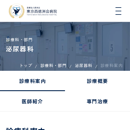
診療科・部門
泌尿器科
トップ
診療科・部門
泌尿器科
院長
入院
総
医療
一日人
診療科案内
心
病
入
連携
初
DW
医師
挨拶
生活
合
連
間ドッ
臓
院
院
医療
期
コ
と退
内
携・
クコー
血
概
さ
機関
臨
診療科案内
診療概要
院に
科
地域
ス
管
要
れ
一覧
床
つい
連携
セ
る
（医
研
肝臓
地域医療連携
て
室
ン
方
科）
修
内
医師紹介
専門治療
タ
へ
医
科、
ー
の
各種
健康
病
国際
糖尿
COOPERATION
お
機関
講
看護
院
医療
診
病・
循環
願
指
座・
師
指
支援
療
内分
器内
い
定・
イベ
標
室
看
泌内
科、