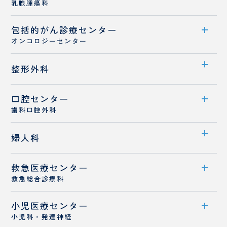
乳腺腫瘍科
診療概要
包括的がん
センター案内
診療センター
医師紹介
オンコロジーセンター
診療概要
センター案内
整形外科
医師紹介
診療体制
乳がんと診断された患者さんへ
口腔センター
診療科案内
医師紹介
歯科口腔外科
診療概要
センター案内
婦人科
医師紹介
診療概要
救急医療センター
診療科案内
医師紹介
救急総合診療科
診療概要
病診連携
小児医療センター
救急医療センター案内
医師紹介
小児科・発達神経
スタッフ紹介