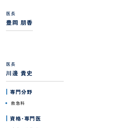
小児
科・
医長
発達
豊岡 朋香
神経
麻
緩
酔
和
科
医
療
科
医長
川邊 貴史
専門分野
救急科
臨
日
資格･専門医
床
帰