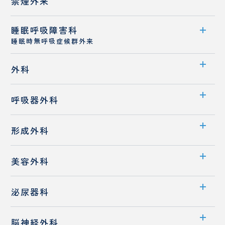
禁煙外来
医師紹介
医師紹介
睡眠呼吸障害科
外来案内
睡眠時無呼吸症候群外来
医師紹介
外来案内
外科
診療概要
診療科案内
呼吸器外科
医師紹介
医師紹介
診療科案内
睡眠時無呼吸症候群
形成外科
先端医療
診療概要
診療科案内
消化器外科
美容外科
医師紹介
診療概要
診療科案内
泌尿器科
医師紹介
医師紹介
診療科案内
フットケア外来
脳神経外科