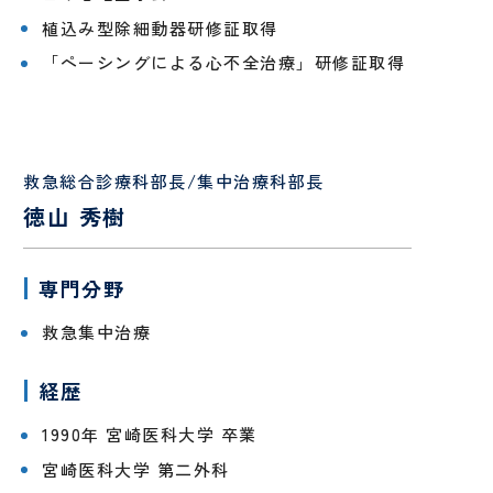
（病
お
援
棟事
問
植込み型除細動器研修証取得
指
乳
包
務）
い
「ペーシングによる心不全治療」研修証取得
針
腺
括
合
腫
的
わ
瘍
が
せ
セ
ん
フ
ン
診
ォ
救急総合診療科部長/集中治療科部長
タ
療
ー
ー
セ
ム
徳山 秀樹
ン
乳腺
タ
腫瘍
ー
科
専門分野
オン
コロ
救急集中治療
ジー
セン
経歴
ター
1990年 宮崎医科大学 卒業
口
婦
腔
人
宮崎医科大学 第二外科
セ
科