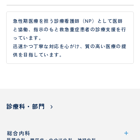
理
談
室
室
急性期医療を担う診療看護師（NP）として医師
と協働、指示のもと救急重症患者の診療支援を行
っています。
迅速かつ丁寧な対応を心がけ、質の高い医療の提
供を目指しています。
東
京
西
く
じ
ら
訪
診療科・部門
問
看
護
ス
総合内科
テ
肝臓内科、糖尿病・内分泌内科、神経内科