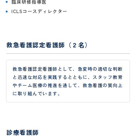
試
り
臨床研修指導医
験
手
ICLSコースディレクター
セ
術
ン
セ
タ
ン
ー
タ
ー
救急看護認定看護師（２名）
リ
臨
ハ
床
ビ
検
救急看護認定看護師として、急変時の適切な判断
リ
査
と迅速な対応を実践するとともに、スタッフ教育
テ
科
ー
やチーム医療の推進を通して、救急看護の質向上
シ
に取り組んでいます。
ョ
ン
科
栄
医
養
療
診療看護師
管
相