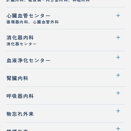
ー
シ
心臓血管センター
診療科案内
ョ
循環器内科、心臓血管外科
ン
診療概要
消化器内科
センター案内
医師紹介
消化器センター
循環器内科
センター案内
血液浄化センター
心臓血管外科
医師紹介
若手医師採用
センター案内
腎臓内科
業績
透析室のご案内
診療科案内
消化器内科
呼吸器内科
医師紹介
診療概要
診療科案内
物忘れ外来
医師紹介
診療概要
外来案内