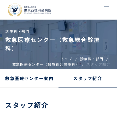
診療科・部門
救急医療センター（救急総合診療
科）
トップ
診療科・部門
院長
入院
総
医療
一日人
心
病
入
連携
初
DW
医師
救急医療センター（救急総合診療科）
挨拶
生活
合
連
間ドッ
スタッフ紹介
臓
院
院
医療
期
コ
と退
内
携・
クコー
血
概
さ
機関
臨
院に
科
地域
ス
管
要
れ
一覧
床
救急医療センター案内
スタッフ紹介
つい
連携
セ
る
（医
研
肝臓
地域医療連携
て
室
ン
方
科）
修
内
タ
へ
医
科、
ー
の
各種
健康
病
国際
糖尿
COOPERATION
スタッフ紹介
お
機関
講
看護
院
医療
診
病・
循環
願
指
座・
師
指
支援
療
内分
器内
い
定・
イベ
標
室
看
泌内
科、