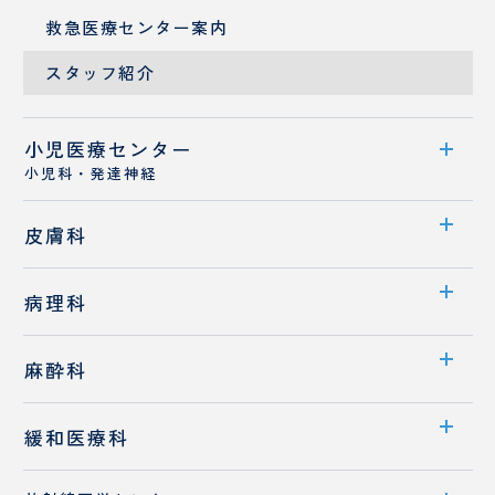
病診連携
救急医療センター案内
医師紹介
スタッフ紹介
小児医療センター
小児科・発達神経
センター案内
皮膚科
医師紹介
診療科案内
病理科
専門外来
診療概要
診療科案内
麻酔科
医師紹介
医師紹介
診療科案内
緩和医療科
診療概要