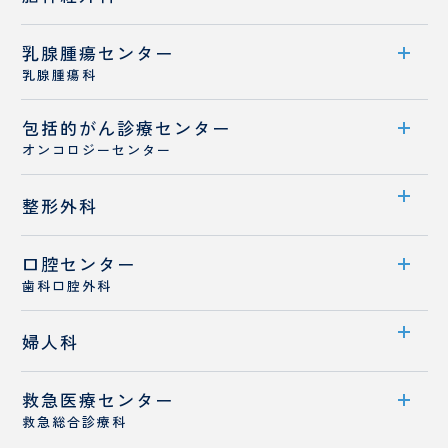
診療メニュー
診療概要
乳腺腫瘍センター
診療科案内
ドクターズコスメ
医師紹介
乳腺腫瘍科
診療概要
専門治療
包括的がん
センター案内
診療センター
医師紹介
オンコロジーセンター
診療概要
センター案内
整形外科
医師紹介
診療体制
乳がんと診断された患者さんへ
口腔センター
診療科案内
医師紹介
歯科口腔外科
診療概要
センター案内
婦人科
医師紹介
診療概要
救急医療センター
診療科案内
医師紹介
救急総合診療科
診療概要