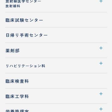
放射線医学センター
診療科紹介
放射線科
スタッフ紹介
医師紹介
歯科麻酔科
センター案内
臨床試験センター
診療概要
日帰り手術センター
医師紹介
検査装置のご紹介
薬剤部
部門案内
リハビリテーション科
入職をお考えの方へ
部門案内
臨床検査科
先輩職員へのQ&A
業務内容
保険調剤薬局の皆様へ
臨床工学科
入職をお考えの方へ
部門案内
栄養管理室