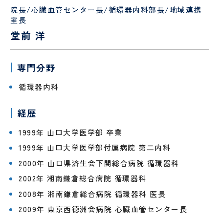
認定
ント
PET/CT
護
定
科、
心臓
院長/心臓血管センター長/循環器内科部長/地域連携
面
情報
検診
各
師
診
神経
血管
室長
会・
種
内科
外科
堂前 洋
お見
書
介護
看
舞い
血
腎
類
福祉
護
メー
液
臓
の
オプシ
士
補
協
専門分野
ルに
浄
内
申
ョン検
助
ん
つい
化
科
込
査
者
診
循環器内科
て
セ
に
ン
つ
薬剤
診
人間ドック
・
健診
タ
い
師
療
経歴
ー
て
当院
患
放
外来
・
入院案内
MEDICAL CHECKUP
の取
者
人間ド
射
協
1999年 山口大学医学部 卒業
り組
ご来
物
禁
さ
受
ックお
線
ん
VISIT
1999年 山口大学医学部付属病院 第二内科
み
院さ
忘
煙
ん･
診
申し込
技
申
れる
れ
外
ご
さ
みフォ
師
み
2000年 山口県済生会下関総合病院 循環器科
方へ
外
来
家
れ
ーム
ー
2002年 湘南鎌倉総合病院 循環器科
のお
来
族
る
臨床
リ
願い
と
方
工学
ハ
当院について
2008年 湘南鎌倉総合病院 循環器科 医長
い
へ
技士
ビ
2009年 東京西徳洲会病院 心臓血管センター長
っ
リ
GUIDE