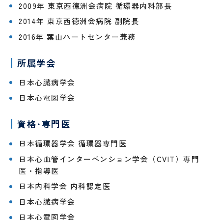
し
時間
予
テ
2009年 東京西徳洲会病院 循環器内科部長
ょ
外受
防
ー
2014年 東京西徳洲会病院 副院長
に
診・
接
シ
守
急患
種
ョ
採用情報
2016年 葉山ハートセンター兼務
る
につ
に
特定保
ン
医
安
いて
つ
健指導
科
タ
所属学会
RECRUIT
心
い
お申し
様
の
て
込みフ
PE
社会
管
日本心臓病学会
た
ォーム
検診
福祉
理
め
入院
入
申
士
栄
日本心電図学会
の
され
院
み
養
10
外
呼
る方
時
ー
士
資格･専門医
の
科
吸
へ
の
お
器
持
調理
厨
日本循環器学会 循環器専門医
願
外
ち
師
房
い
科
物
員
日本心血管インターベンション学会（CVIT）専門
医・指導医
SNS
意
美
泌
日本内科学会 内科認定医
運用
思
容
尿
病棟
研
規定
決
外
器
クラ
修
日本心臓病学会
定
科
科
ーク
医
日本心電図学会
支