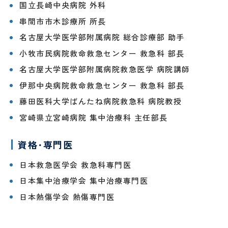
国立長崎中央病院 外科
ン
タ
串間市市木診療所 所長
ー
名古屋大学医学部附属病院 総合診療部 助手
歯科
口腔
小牧市民病院救命救急センター 救急科 部長
外科
診療科
・
部門
名古屋大学医学部附属病院救急医学 病院講師
伊那中央病院救命救急センター 救急科 部長
SECTION
藤田医科大学ばんたね病院救急科 病院教授
宮崎県立宮崎病院 集中治療科 主任部長
資格･専門医
小
皮
児
膚
日本救急医学会 救急科専門医
医
科
療
日本集中治療学会 集中治療専門医
セ
日本熱傷学会 熱傷専門医
ン
タ
ー