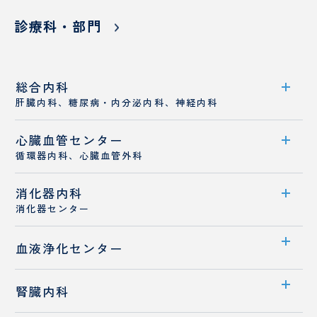
小児
科・
診療科・部門
発達
神経
麻
緩
総合内科
酔
和
肝臓内科、糖尿病・内分泌内科、神経内科
科
医
療
心臓血管センター
診療科案内
科
循環器内科、心臓血管外科
診療概要
消化器内科
センター案内
医師紹介
消化器センター
循環器内科
センター案内
血液浄化センター
心臓血管外科
医師紹介
若手医師採用
センター案内
腎臓内科
臨
日
業績
床
帰
透析室のご案内