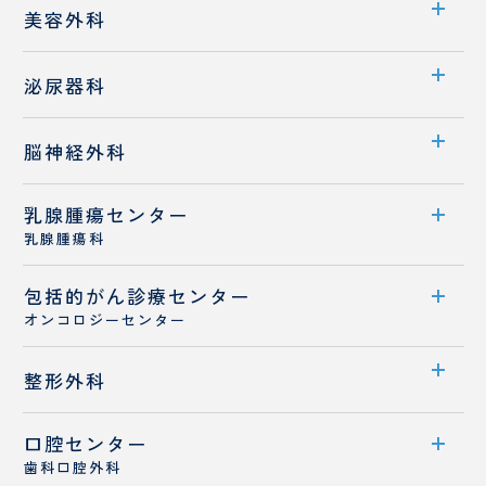
診療科案内
消化器外科
美容外科
理
談
医師紹介
室
室
診療概要
診療科案内
泌尿器科
医師紹介
医師紹介
診療科案内
フットケア外来
脳神経外科
診療メニュー
診療概要
乳腺腫瘍センター
診療科案内
ドクターズコスメ
東
医師紹介
乳腺腫瘍科
京
診療概要
西
専門治療
包括的がん
センター案内
診療センター
く
医師紹介
じ
オンコロジーセンター
診療概要
ら
訪
センター案内
整形外科
医師紹介
問
看
診療体制
乳がんと診断された患者さんへ
護
口腔センター
診療科案内
ス
医師紹介
歯科口腔外科
テ
診療概要