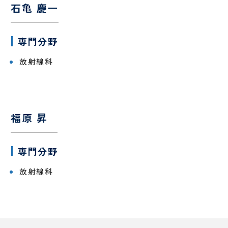
石亀 慶一
ン
タ
ー
専門分野
歯科
口腔
放射線科
外科
診療科
・
部門
SECTION
福原 昇
小
皮
専門分野
児
膚
医
科
放射線科
療
セ
ン
タ
ー