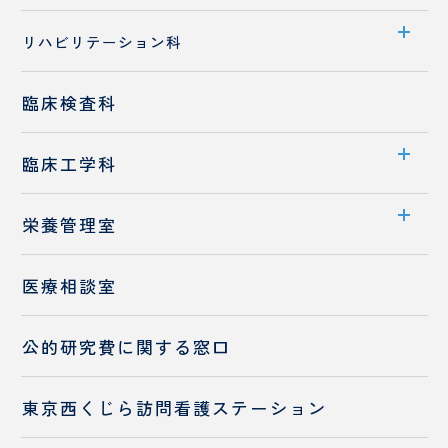
部門案内
リハビリテーション科
入職をお考えの方へ
部門案内
臨床検査科
先輩職員へのQ&A
業務内容
保険調剤薬局の皆様へ
臨床工学科
入職をお考えの方へ
部門案内
栄養管理室
業務内容
部門案内
医療相談室
高気圧酸素治療室
お食事・栄養相談
入職をお考えの方へ
公的研究費に
関する窓口
チーム医療の推進
入職をお考えの方へ
東京西くじら訪問看護ステーション