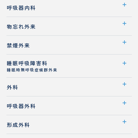
試
り
診療科案内
消化器内科
呼吸器内科
験
手
医師紹介
セ
術
診療概要
ン
セ
診療科案内
物忘れ外来
タ
ン
医師紹介
ー
タ
診療概要
ー
外来案内
禁煙外来
医師紹介
リ
臨
医師紹介
ハ
床
睡眠呼吸障害科
外来案内
ビ
検
睡眠時無呼吸症候群外来
リ
査
医師紹介
テ
科
ー
外来案内
外科
シ
診療概要
ョ
診療科案内
ン
呼吸器外科
医師紹介
科
医師紹介
診療科案内
睡眠時無呼吸症候群
形成外科
栄
医
先端医療
養
療
診療概要
管
相