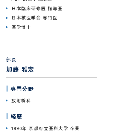
し
時間
予
テ
ょ
外受
防
ー
日本臨床研修医 指導医
に
診・
接
シ
日本核医学会 専門医
守
急患
種
ョ
採用情報
る
につ
に
特定保
ン
医
医学博士
安
いて
つ
健指導
科
タ
RECRUIT
心
い
お申し
様
の
て
込みフ
PE
社会
管
た
ォーム
検診
福祉
理
め
入院
入
申
士
栄
部長
の
され
院
み
養
加藤 雅宏
10
外
呼
る方
時
ー
士
の
科
吸
へ
の
お
器
持
調理
厨
専門分野
願
外
ち
師
房
い
科
物
員
放射線科
SNS
意
美
泌
運用
思
容
尿
経歴
病棟
研
規定
決
外
器
クラ
修
定
科
科
1990年 京都府立医科大学 卒業
ーク
医
支