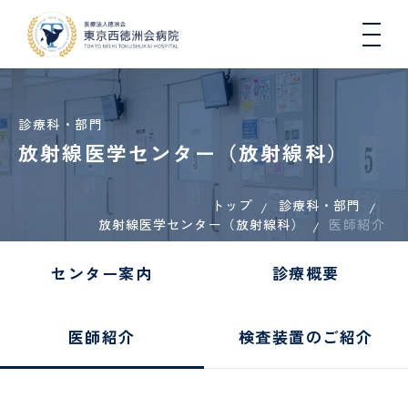
診療科・部門
放射線医学センター（放射線科）
トップ
診療科・部門
院長
入院
総
医療
一日人
心
病
入
連携
初
DW
医師
放射線医学センター（放射線科）
挨拶
生活
合
連
間ドッ
医師紹介
臓
院
院
医療
期
コ
と退
内
携・
クコー
血
概
さ
機関
臨
院に
科
地域
ス
管
要
れ
一覧
床
センター案内
診療概要
つい
連携
セ
る
（医
研
肝臓
地域医療連携
て
室
ン
方
科）
修
内
タ
へ
医
科、
医師紹介
検査装置のご紹介
ー
の
各種
健康
病
国際
糖尿
COOPERATION
お
機関
講
看護
院
医療
診
病・
循環
願
指
座・
師
指
支援
療
内分
器内
い
定・
イベ
標
室
看
泌内
科、