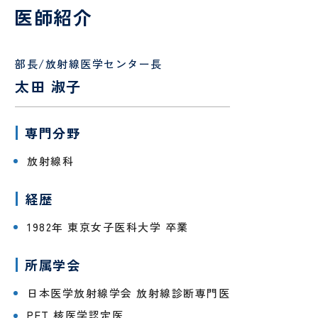
認定
ント
PET/CT
護
定
科、
心臓
医師紹介
面
情報
検診
各
師
診
神経
血管
会・
種
内科
外科
お見
書
介護
看
部長/放射線医学センター長
舞い
血
腎
類
福祉
護
メー
液
臓
の
オプシ
士
補
協
太田 淑子
ルに
浄
内
申
ョン検
助
ん
つい
化
科
込
査
者
診
て
セ
に
専門分野
ン
つ
薬剤
診
人間ドック
・
健診
タ
い
師
療
放射線科
ー
て
当院
患
放
外来
・
入院案内
MEDICAL CHECKUP
の取
者
人間ド
射
協
経歴
り組
ご来
物
禁
さ
受
ックお
線
ん
VISIT
み
院さ
忘
煙
ん･
診
申し込
技
申
1982年 東京女子医科大学 卒業
れる
れ
外
ご
さ
みフォ
師
み
方へ
外
来
家
れ
ーム
ー
のお
来
族
る
臨床
リ
所属学会
願い
と
方
工学
ハ
当院について
い
へ
技士
ビ
日本医学放射線学会 放射線診断専門医
っ
リ
PET 核医学認定医
GUIDE