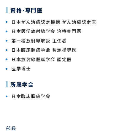
（病
お
援
棟事
問
資格･専門医
指
乳
包
務）
い
針
腺
括
合
日本がん治療認定機構 がん治療認定医
腫
的
わ
瘍
が
日本医学放射線学会 治療専門医
せ
セ
ん
フ
第一種放射線取扱 主任者
ン
診
ォ
タ
療
日本臨床腫瘍学会 暫定指導医
ー
ー
セ
ム
日本放射線腫瘍学会 認定医
ン
乳腺
タ
医学博士
腫瘍
ー
科
オン
所属学会
コロ
ジー
日本臨床腫瘍学会
セン
ター
口
婦
腔
人
部長
セ
科