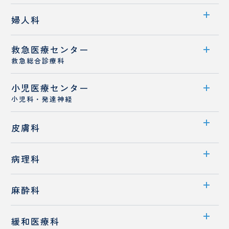
ー
センター案内
シ
婦人科
医師紹介
ョ
診療概要
ン
救急医療センター
診療科案内
医師紹介
救急総合診療科
診療概要
病診連携
小児医療センター
救急医療センター案内
医師紹介
小児科・発達神経
スタッフ紹介
センター案内
皮膚科
医師紹介
診療科案内
病理科
専門外来
診療概要
診療科案内
麻酔科
医師紹介
医師紹介
診療科案内
緩和医療科