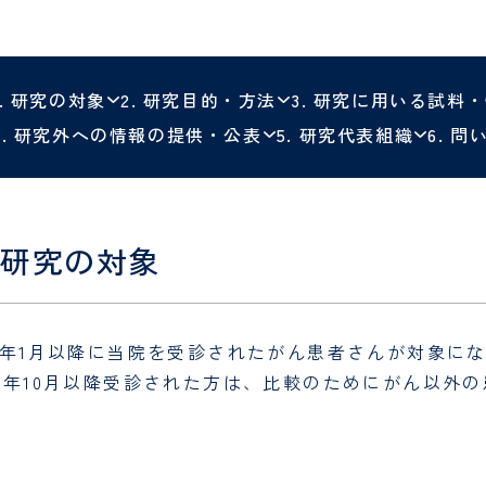
ォーム
PET/CT検診 
社会福祉士
管理栄養士
美容外科
泌尿器科
ォーム
調理師
厨房員
乳腺腫瘍センター
包括的がん診療
1. 研究の対象
2. 研究目的・方法
3. 研究に用いる試料
乳腺腫瘍科
オンコロジーセン
研修医お問い合
病棟クラーク（病棟事務）
4. 研究外への情報の提供・公表
5. 研究代表組織
ム
6. 
口腔センター
婦人科
歯科口腔外科
小児医療センター
皮膚科
小児科・発達神経
. 研究の対象
麻酔科
緩和医療科
11年1月以降に当院を受診されたがん患者さんが対象に
臨床試験センター
日帰り手術セン
22年10月以降受診された方は、比較のためにがん以外
リハビリテーション科
臨床検査科
栄養管理室
医療相談室