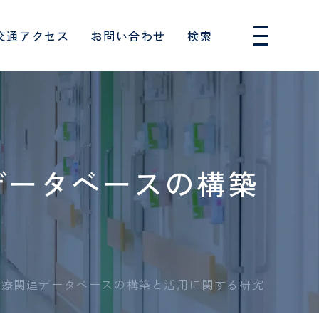
交通アクセス
お問い合わせ
検索
人間ドック・健診
採用情報
ー
消化器内科
のお願い
フロアガイド
入院費用・制度について
はじめての人間ドック
専攻医
データベースの構築
血管外科
消化器病センター
厚生労働大臣の定める掲示
について
患者相談窓口
単独検診
保健師
覧（医科）
連携医療機関一覧（歯科）
事項
呼吸器内科
特定保健指導
救急救命士
協力対象施設
族といっし
患者様の権利とお願い
外来診療担当表
めの10の
睡眠呼吸障害科
し込みフォ
東振協お申し込みフォーム
臨床検査技師
睡眠時無呼吸症候群外来
て
セカンドオピニオン
診療関連データベースの構築と活用に関する研究
ョン科
歯科衛生士
身体拘束最小化のための指
針
形成外科
向け
針