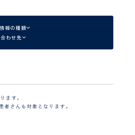
お申し込みフ
栄養士
脳神経外科
事務職員
センター
整形外科
・情報の種類
ター
わせフォー
メディカルスタッフ･事務
問い合わせ先
職員 採用問い合わせフォー
救急医療センター
ム
救急総合診療科
病理科
放射線医学センター
放射線科
なります。
ター
薬剤部
の患者さんも対象となります。
臨床工学科
公的研究費に関する窓口