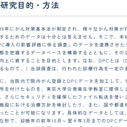
. 研究目的・方法
東京西くじら訪問看護ステ
ーション
19年にがん対策基本法が制定され、様々ながん対策が
するためのデータは十分とは言えません。そこで、本
PC導入の影響評価に係る調査」のデータを連携させ
態を把握するデータベースを構築するとともに、その
向上に資することを目的とします。なお、DPCとは（Diagnosi
るもので、）当該調査は、行われた診療行為を一定の
に、当院内で院内がん登録とDPCデータを加工して
号を付けたものを、東京大学公衆衛生学教室に提供し
、さらにセキュリティを確保したファイル転送を使い
施設における治療方針を検討したり、また、国や都道
ったことが可能になります。具体的なデータとしては
な形で、診断年の前年10月～翌々年3月までのDPCデ