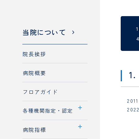
当院について
診療科
・
部門
SECTION
院長挨拶
1
病院概要
フロアガイド
20
20
各種機関指定・認定
主な指定・施設基準一
病院指標
覧