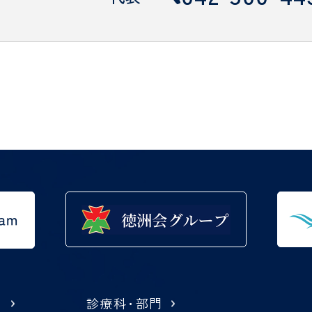
内
診療科
・
部門