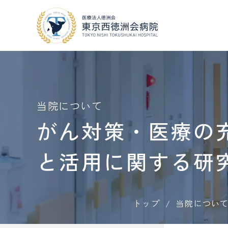
当院について
外来・入院案内
当院について
がん対策・医療の
地域医療連携
と活用に関する研
外来
・
入院案内
当院について
人間ドック
・
健診
COOPERATION
VISIT
GUIDE
MEDICAL CHECKUP
採用情報
トップ
当院につい
RECRUIT