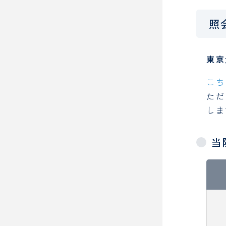
照
東京
こち
ただ
しま
当