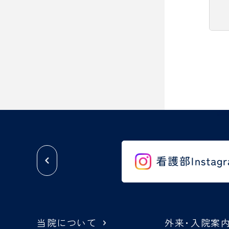
当院について
外来
・
入院案