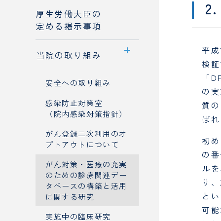
2
厚生労働大臣の
令和6年度 病院指標
病院機能評価
定める掲示事項
令和5年度 病院指標
平成
令和4年度 病院指標
当院の取り組み
検証
令和3年度 病院指標
「D
安全への取り組み
の実
令和2年度 病院指標
感染防止対策室
質の
令和元年度 病院指標
（院内感染対策指針）
ばれ
がん登録二次利用のオ
平成30年度 病院指標
初め
プトアウトについて
の番
平成29年度 病院指標
がん対策・医療の充実
ルを
平成28年度 病院指標
のための診療関連デー
り、
タベースの構築と活用
平成27年度 病院指標
とい
に関する研究
可能
実施中の臨床研究