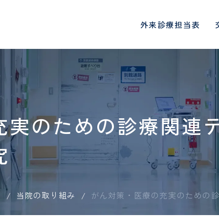
外来診療担当表
診療科・部門
地域医療連携
総合内科
心臓血管センタ
院長挨拶
入院生活と退院について
一日人間ドックコース
医師
病院概要
入院される方へ
DWIBSコース
初期臨床研修医
充実のための診療関連
肝臓内科、糖尿病・内分泌内
循環器内科、心臓
面会・お見舞いメールにつ
科、神経内科
各種機関指定・認定
PET/CT検診
看護師
病院指標
各種書類の申込
定期検診
診療看護師
医療連携・地域連携室
連携医療機関一
いて
究
血液浄化センター
腎臓内科
オプション検査
介護福祉士
協会けんぽ検診
看護補助者
健康講座・イベント情報
国際医療支援室
患者さん･ご家
当院の取り組み
ご来院される方へのお願い
受診される方へ
ょに守る安心のた
物忘れ外来
禁煙外来
人間ドックお申し込みフォ
協会けんぽお申
薬剤師
診療放射線技師
お願い
時間外受診・急患について
ーム
予防接種につい
ーム
て
当院の取り組み
がん対策・医療の充実のための
臨床工学技士
リハビリテーシ
SNS運用規定
外科
意思決定支援指
呼吸器外科
特定保健指導お申し込みフ
医療スタッフ様
入院される方へ
入院時の持ち物