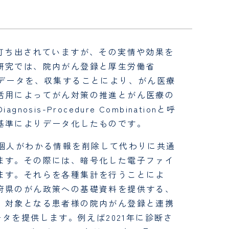
打ち出されていますが、その実情や効果を
研究では、院内がん登録と厚生労働省
たデータを、収集することにより、がん医療
活用によってがん対策の推進とがん医療の
s-Procedure Combinationと呼
基準によりデータ化したものです。
、個人がわかる情報を削除して代わりに共通
ます。その際には、暗号化した電子ファイ
ます。それらを各種集計を行うことによ
府県のがん政策への基礎資料を提供する、
、対象となる患者様の院内がん登録と連携
ータを提供します。例えば2021年に診断さ